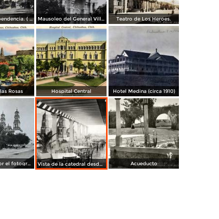
Avenida Independencia. ( Circulada el 12 de Abril de 1929 ).
Mausoleo del General Villa en el panteon de La Regla ( Circulada el 11 de Junio de 1921 ).
Teatro de Los Heroes.
 las Rosas
Hospital Central
Hotel Medina (circa 1910)
La Catedral por el fotografo William H. Rau..
Acueducto
Vista de la catedral desde el Hotel Palacio Hilton