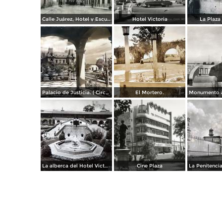
Calle Juárez, Hotel y Escuela Oficial No. 136
Hotel Victoria
La Plaza 
Palacio de Justicia. ( Circulada el 1 deDiciembre de 1946 ).
El Mortero.
La alberca del Hotel Victoria.
Cine Plaza