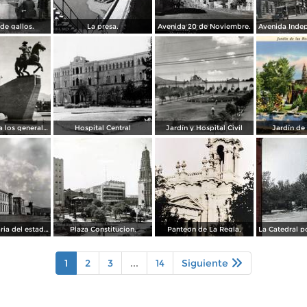
de gallos.
La presa.
Avenida 20 de Noviembre.
Monumento a los generales de la División del Norte
Hospital Central
Jardín y Hospital Civil
Jardín de
La Penitenciaria del estado.
Plaza Constitucion.
Panteon de La Regla,
1
2
3
...
14
Siguiente