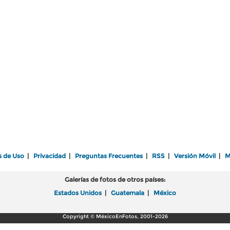
s de Uso
|
Privacidad
|
Preguntas Frecuentes
|
RSS
|
Versión Móvil
|
M
Galerías de fotos de otros países:
Estados Unidos
|
Guatemala
|
México
Copyright © MéxicoEnFotos, 2001-2026