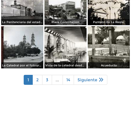
La Penitenciaria del estado.
Plaza Constitucion.
Panteon de La Regla,
La Catedral por el fotografo William H. Rau..
Vista de la catedral desde el Hotel Palacio Hilton
Acueducto
1
2
3
...
14
Siguiente