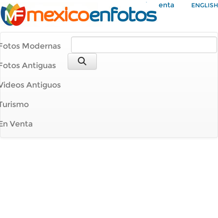
Mi Cuenta
ENGLISH
Fotos Modernas
Fotos Antiguas
Videos Antiguos
Turismo
En Venta