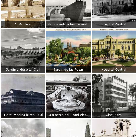
El Mortero.
Monumento a los generales de la División del Norte
Hospital Central
Jardín y Hospital Civil
Jardín de las Rosas
Hospital Central
Hotel Medina (circa 1910)
La alberca del Hotel Victoria.
Cine Plaza