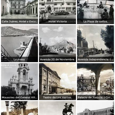
Calle Juárez, Hotel y Escuela Oficial No. 136
Hotel Victoria
La Plaza de gallos.
La presa.
Avenida 20 de Noviembre.
Avenida Independencia. ( Circulada el 12 de Abril de 1929 ).
Mausoleo del General Villa en el panteon de La Regla ( Circulada el 11 de Junio de 1921 ).
Teatro de Los Heroes.
Palacio de Justicia. ( Circulada el 1 deDiciembre de 1946 ).