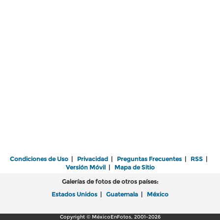
Condiciones de Uso
|
Privacidad
|
Preguntas Frecuentes
|
RSS
|
Versión Móvil
|
Mapa de Sitio
Galerías de fotos de otros países:
Estados Unidos
|
Guatemala
|
México
Copyright © MéxicoEnFotos, 2001-2026