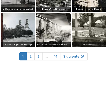
La Penitenciaria del estado.
Plaza Constitucion.
Panteon de La Regla,
La Catedral por el fotografo William H. Rau..
Vista de la catedral desde el Hotel Palacio Hilton
Acueducto
1
2
3
...
14
Siguiente