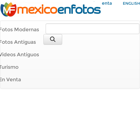
Mi Cuenta
ENGLISH
Fotos Modernas
Fotos Antiguas
Videos Antiguos
Turismo
En Venta