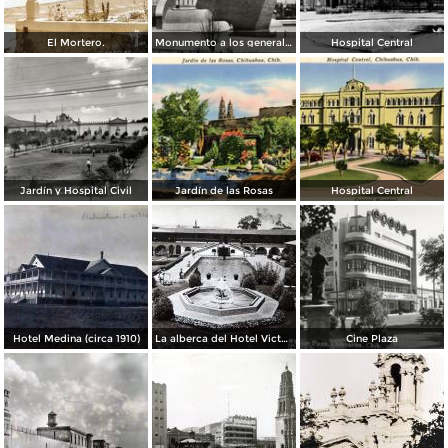
El Mortero.
Monumento a los generales de la División del Norte
Hospital Central
Jardín y Hospital Civil
Jardín de las Rosas
Hospital Central
Hotel Medina (circa 1910)
La alberca del Hotel Victoria.
Cine Plaza