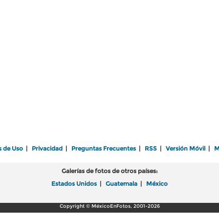
s de Uso
|
Privacidad
|
Preguntas Frecuentes
|
RSS
|
Versión Móvil
|
M
Galerías de fotos de otros países:
Estados Unidos
|
Guatemala
|
México
Copyright © MéxicoEnFotos, 2001-2026