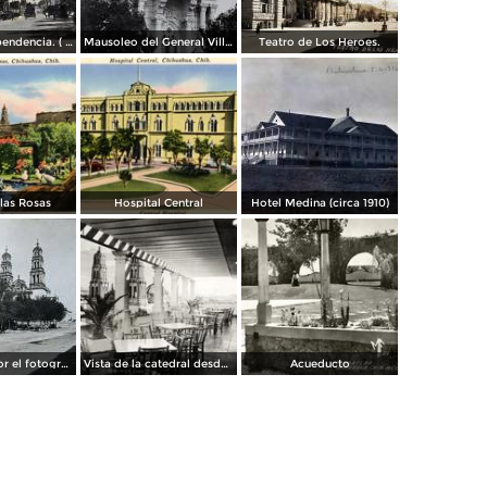
Avenida Independencia. ( Circulada el 12 de Abril de 1929 ).
Mausoleo del General Villa en el panteon de La Regla ( Circulada el 11 de Junio de 1921 ).
Teatro de Los Heroes.
 las Rosas
Hospital Central
Hotel Medina (circa 1910)
La Catedral por el fotografo William H. Rau..
Vista de la catedral desde el Hotel Palacio Hilton
Acueducto