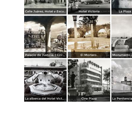
Calle Juárez, Hotel y Escuela Oficial No. 136
Hotel Victoria
La Plaza 
Palacio de Justicia. ( Circulada el 1 deDiciembre de 1946 ).
El Mortero.
La alberca del Hotel Victoria.
Cine Plaza