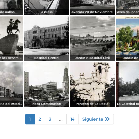
de gallos.
La presa.
Avenida 20 de Noviembre.
Monumento a los generales de la División del Norte
Hospital Central
Jardín y Hospital Civil
Jardín de
La Penitenciaria del estado.
Plaza Constitucion.
Panteon de La Regla,
1
2
3
...
14
Siguiente