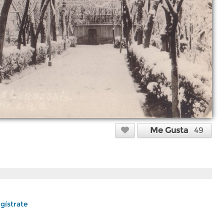
Me Gusta
49
gístrate