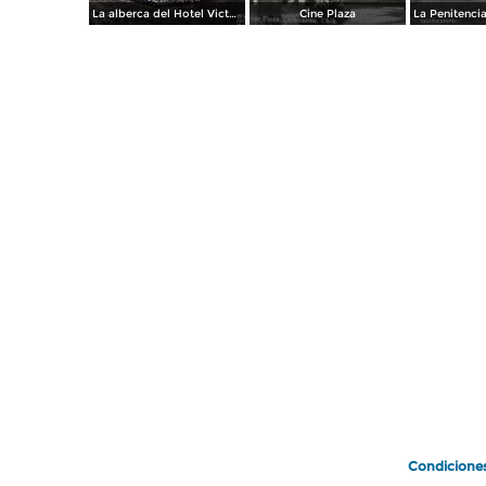
La alberca del Hotel Victoria.
Cine Plaza
Condicione