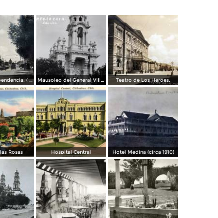
Avenida Independencia. ( Circulada el 12 de Abril de 1929 ).
Mausoleo del General Villa en el panteon de La Regla ( Circulada el 11 de Junio de 1921 ).
Teatro de Los Heroes.
 las Rosas
Hospital Central
Hotel Medina (circa 1910)