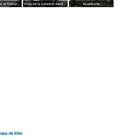
La Catedral por el fotografo William H. Rau..
Vista de la catedral desde el Hotel Palacio Hilton
Acueducto
apa de Sitio