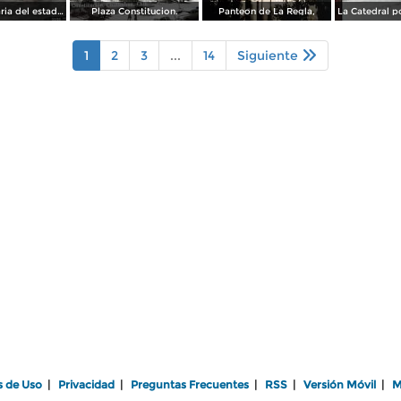
La Penitenciaria del estado.
Plaza Constitucion.
Panteon de La Regla,
1
2
3
...
14
Siguiente
s de Uso
|
Privacidad
|
Preguntas Frecuentes
|
RSS
|
Versión Móvil
|
M