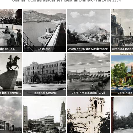
Últimas fotos agregadas se muestran primero (1 al 24 de 335):
de gallos.
La presa.
Avenida 20 de Noviembre.
Monumento a los generales de la División del Norte
Hospital Central
Jardín y Hospital Civil
Jardín de