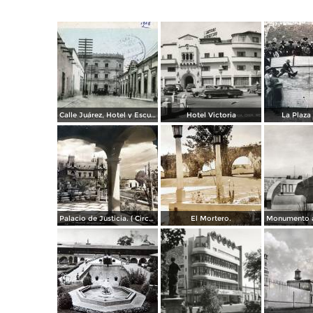
Calle Juárez, Hotel y Escuela Oficial No. 136
Hotel Victoria
La Plaza 
Palacio de Justicia. ( Circulada el 1 deDiciembre de 1946 ).
El Mortero.