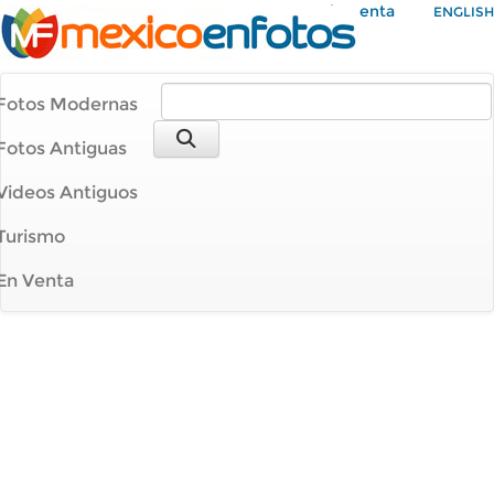
Mi Cuenta
ENGLISH
Fotos Modernas
Fotos Antiguas
Videos Antiguos
Turismo
En Venta