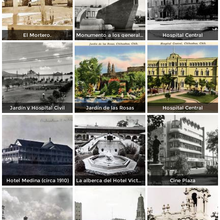
El Mortero.
Monumento a los generales de la División del Norte
Hospital Central
Jardín y Hospital Civil
Jardín de las Rosas
Hospital Central
Hotel Medina (circa 1910)
La alberca del Hotel Victoria.
Cine Plaza