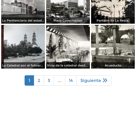
La Penitenciaria del estado.
Plaza Constitucion.
Panteon de La Regla,
La Catedral por el fotografo William H. Rau..
Vista de la catedral desde el Hotel Palacio Hilton
Acueducto
1
2
3
...
14
Siguiente