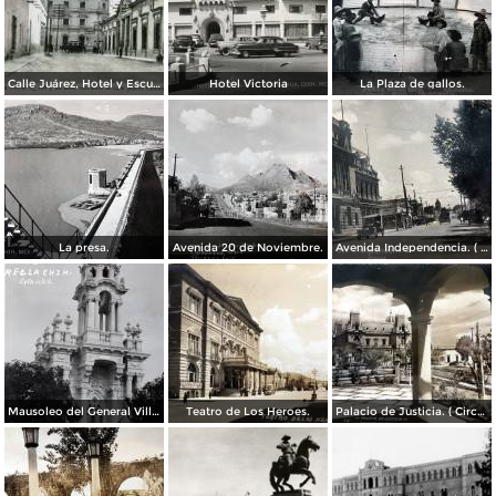
Calle Juárez, Hotel y Escuela Oficial No. 136
Hotel Victoria
La Plaza de gallos.
La presa.
Avenida 20 de Noviembre.
Avenida Independencia. ( Circulada el 12 de Abril de 1929 ).
Mausoleo del General Villa en el panteon de La Regla ( Circulada el 11 de Junio de 1921 ).
Teatro de Los Heroes.
Palacio de Justicia. ( Circulada el 1 deDiciembre de 1946 ).