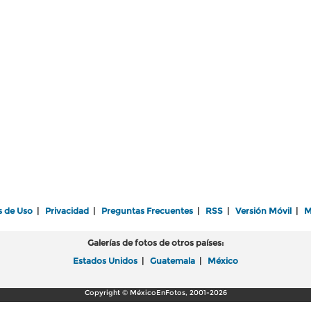
s de Uso
|
Privacidad
|
Preguntas Frecuentes
|
RSS
|
Versión Móvil
|
M
Galerías de fotos de otros países:
Estados Unidos
|
Guatemala
|
México
Copyright © MéxicoEnFotos, 2001-2026