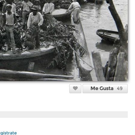
Me Gusta
49
gístrate