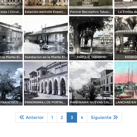
Escuela La Granja ( Circulada el 20 de Noviembrede 1951 ).
Estacion agricola Experimental.
Parque Recreativo Tabasco.
La Ermita d
Inundacion en la Planta Electrica acaecido en el ano de 1927
Inundacion en la Planta Electrica acaecido en el ano de 1927
PARQUE TABASCO
KIOSKO
BOULEVARD FRANCISCO I MADERO
PANORAMA LOS PORTALES
PANORAMA NUEVAS CALLES
LANCHAS EN 
Anterior
1
2
3
4
Siguiente