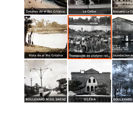
Detalles de el Rio Grijalva.
La Ceiba.
Vista de el Rio Grijalva
Transporte de platano ratan
BOULEVARD M GIL SAENZ
IGLESIA