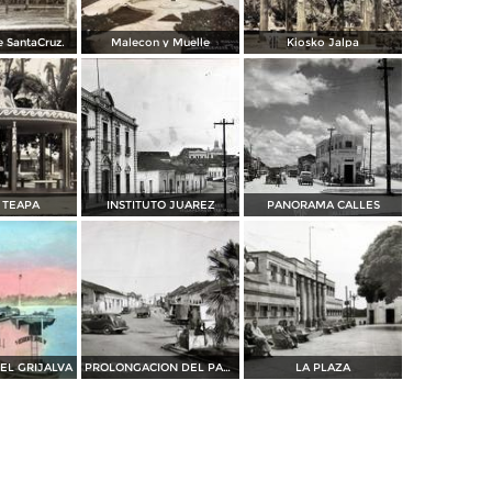
e SantaCruz.
Malecon y Muelle
Kiosko Jalpa
 TEAPA
INSTITUTO JUAREZ
PANORAMA CALLES
EL GRIJALVA
PROLONGACION DEL PASEO DE LOS HEROES
LA PLAZA