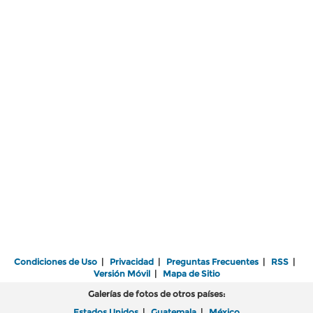
Condiciones de Uso
|
Privacidad
|
Preguntas Frecuentes
|
RSS
|
Versión Móvil
|
Mapa de Sitio
Galerías de fotos de otros países:
Estados Unidos
|
Guatemala
|
México