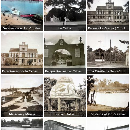
Detalles de el Rio Grijalva.
La Ceiba.
Escuela La Granja ( Circulada el 20 de Noviembrede 1951 ).
Estacion agricola Experimental.
Parque Recreativo Tabasco.
La Ermita de SantaCruz.
Malecon y Muelle
Kiosko Jalpa
Vista de el Rio Grijalva