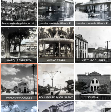
Transporte de platano ratan
Inundacion en la Planta Electrica acaecido en el ano de 1927
Inundacion en la Planta Electrica acaecido en el ano de 1927
PARQUE TABASCO
KIOSKO TEAPA
INSTITUTO JUAREZ
BOULEVARD M GIL SAENZ
IGLESIA
PANORAMA CALLES