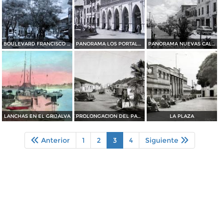
BOULEVARD FRANCISCO I MADERO
PANORAMA LOS PORTALES
PANORAMA NUEVAS CALLES
LANCHAS EN EL GRIJALVA
PROLONGACION DEL PASEO DE LOS HEROES
LA PLAZA
Anterior
1
2
3
4
Siguiente