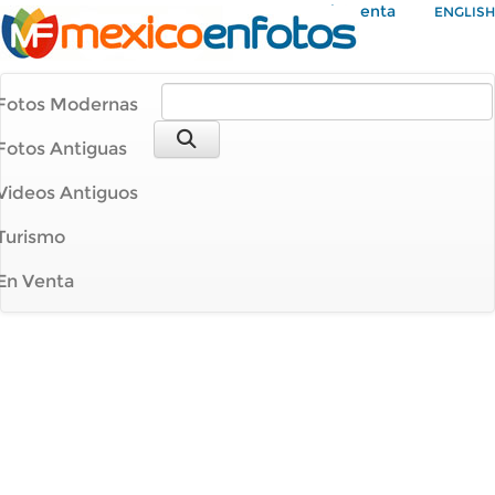
Mi Cuenta
ENGLISH
Fotos Modernas
Fotos Antiguas
Videos Antiguos
Turismo
En Venta