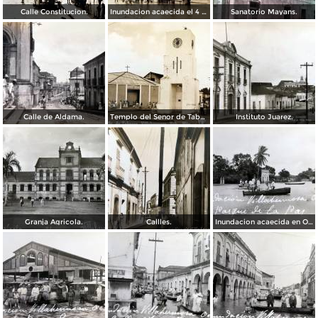
Calle Constitucion.
Inundacion acaecida el 4 de Noviembre de 1930.
Sanatorio Mayans.
Calle de Aldama.
Templo del Senor de Tabasco.
Instituto Juarez.
Granja Agricola.
Callles.
Inundacion acaecida en Octubre de 1936 en el Parque de La Paz.