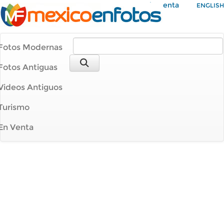
Mi Cuenta
ENGLISH
Fotos Modernas
Fotos Antiguas
Videos Antiguos
Turismo
En Venta