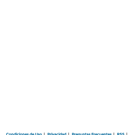
Condiciones de Uso
|
Privacidad
|
Preguntas Frecuentes
|
RSS
|