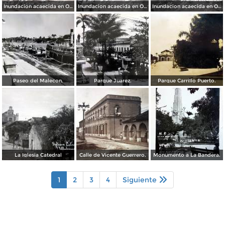
Inundacion acaecida en Octubre de 1936 en el Mercado Pino Suarez.
Inundacion acaecida en Octubre de 1936 en la Calle 24 de Febrero.
Inundacion acaecida en Octubre de 1936 en la Calle Francisco I Madero.
Paseo del Malecon.
Parque Juarez.
Parque Carrillo Puerto.
La Iglesia Catedral
Calle de Vicente Guerrero.
Monumento a La Bandera.
1
2
3
4
Siguiente