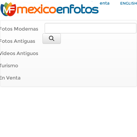
Mi Cuenta
ENGLISH
Fotos Modernas
Fotos Antiguas
Videos Antiguos
Turismo
En Venta