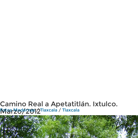
Camino Real a Apetatitlán. Ixtulco.
Marzo/2012
Fotos Modernas
/
Tlaxcala
/
Tlaxcala