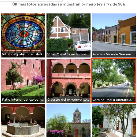
Últimas fotos agregadas se muestran primero (49 al 72 de 98):
Vitral del palacio legislativo de Tlaxcala
Villas Chalet´s en la ciudad de Tlaxcala. Julio/2012
Avenida Vicente Guerrero. Centro Histórico. Abril/2012
Patio interior del ex-convento de La Asunción. Abril/2012
Claustro del ex-convento de la Asunción (Siglo XVI). Abril/2012
Camino Real a Apetatitlán. Ixtulco. Marzo/2012