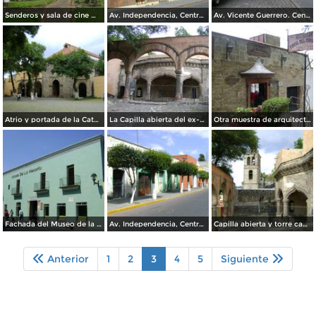
Senderos y sala de cine Miguel N. Lira, Jardín Botánico de Tizatlán. Abril/2012
Av. Independencia, Centro Histórico de Tlaxcala. Febrero/2012
Av. Vicente Guerrero. Centro Histórico. Tlaxcala. Febrero/2012
Atrio y portada de la Catedral de Tlaxcala. Febrero/2012
La Capilla abierta del ex-convento de la Asunción. Febrero/2012
Otra muestra de arquitectura colonial. Febrero/2012
Fachada del Museo de la Memoria de Tlaxcala. Marzo/2012
Av. Independencia, Centro Histórico. Marzo/2012
Capilla abierta y torre campanario (siglo XVI). Febrero/2012
Anterior
1
2
3
4
5
Siguiente