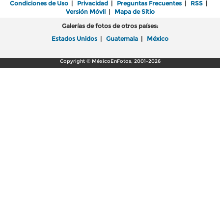
Condiciones de Uso
|
Privacidad
|
Preguntas Frecuentes
|
RSS
|
Versión Móvil
|
Mapa de Sitio
Galerías de fotos de otros países:
Estados Unidos
|
Guatemala
|
México
Copyright © MéxicoEnFotos, 2001-2026