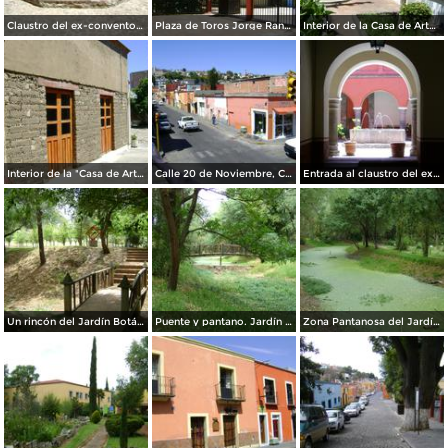
Claustro del ex-convento de la Asunción (siglo XVI). Abril/2012
Plaza de Toros Jorge Ranchero Aguilar. Abril/2012
Interior de la Casa de Arte de Tlaxcala. Abril/2012
Interior de la "Casa de Arte" Tlaxcala. Abril/2012
Calle 20 de Noviembre, Centro Histórico. Abril/2012
Entrada al claustro del ex-convento siglo XVI.Tlaxcala. Abril/2012
Un rincón del Jardín Botánico de Tizatlán. Marzo/2012
Puente y pantano. Jardín Botánico de Tizatlán. Marzo/2012
Zona Pantanosa del Jardín Botánico de Tizatlán. Marzo/2012