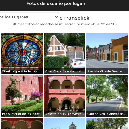
Fotos de usuario por lugar:
Fotos de franselick
Últimas fotos agregadas se muestran primero (49 al 72 de 98):
Vitral del palacio legislativo de Tlaxcala
Villas Chalet´s en la ciudad de Tlaxcala. Julio/2012
Avenida Vicente Guerrero. Centro Histórico. Abril/2012
Patio interior del ex-convento de La Asunción. Abril/2012
Claustro del ex-convento de la Asunción (Siglo XVI). Abril/2012
Camino Real a Apetatitlán. Ixtulco. Marzo/2012