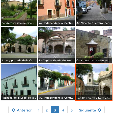
Senderos y sala de cine Miguel N. Lira, Jardín Botánico de Tizatlán. Abril/2012
Av. Independencia, Centro Histórico de Tlaxcala. Febrero/2012
Av. Vicente Guerrero. Centro Histórico. Tlaxcala. Febrero/2012
Atrio y portada de la Catedral de Tlaxcala. Febrero/2012
La Capilla abierta del ex-convento de la Asunción. Febrero/2012
Otra muestra de arquitectura colonial. Febrero/2012
Fachada del Museo de la Memoria de Tlaxcala. Marzo/2012
Av. Independencia, Centro Histórico. Marzo/2012
Capilla abierta y torre campanario (siglo XVI). Febrero/2012
Anterior
1
2
3
4
5
Siguiente