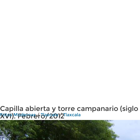
Capilla abierta y torre campanario (siglo
XVI). Febrero/2012
Fotos Modernas
/
Tlaxcala
/
Tlaxcala