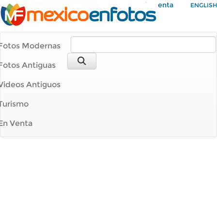
Mi Cuenta
ENGLISH
Fotos Modernas
Fotos Antiguas
Videos Antiguos
Turismo
En Venta