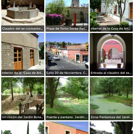
Claustro del ex-convento de la Asunción (siglo XVI). Abril/2012
Plaza de Toros Jorge Ranchero Aguilar. Abril/2012
Interior de la Casa de Arte de Tlaxcala. Abril/2012
Interior de la "Casa de Arte" Tlaxcala. Abril/2012
Calle 20 de Noviembre, Centro Histórico. Abril/2012
Entrada al claustro del ex-convento siglo XVI.Tlaxcala. Abril/2012
Un rincón del Jardín Botánico de Tizatlán. Marzo/2012
Puente y pantano. Jardín Botánico de Tizatlán. Marzo/2012
Zona Pantanosa del Jardín Botánico de Tizatlán. Marzo/2012