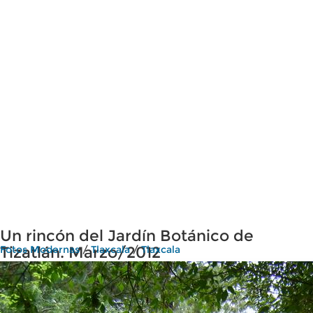
Un rincón del Jardín Botánico de
Tizatlán. Marzo/2012
Fotos Modernas
/
Tlaxcala
/
Tlaxcala