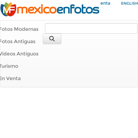
Mi Cuenta
ENGLISH
Fotos Modernas
Fotos Antiguas
Videos Antiguos
Turismo
En Venta