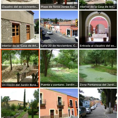
Claustro del ex-convento de la Asunción (siglo XVI). Abril/2012
Plaza de Toros Jorge Ranchero Aguilar. Abril/2012
Interior de la Casa de Arte de Tlaxcala. Abril/2012
Interior de la "Casa de Arte" Tlaxcala. Abril/2012
Calle 20 de Noviembre, Centro Histórico. Abril/2012
Entrada al claustro del ex-convento siglo XVI.Tlaxcala. Abril/2012
Puente y pantano. Jardín Botánico de Tizatlán. Marzo/2012
Zona Pantanosa del Jardín Botánico de Tizatlán. Marzo/2012
Un rincón del Jardín Botánico de Tizatlán. Marzo/2012