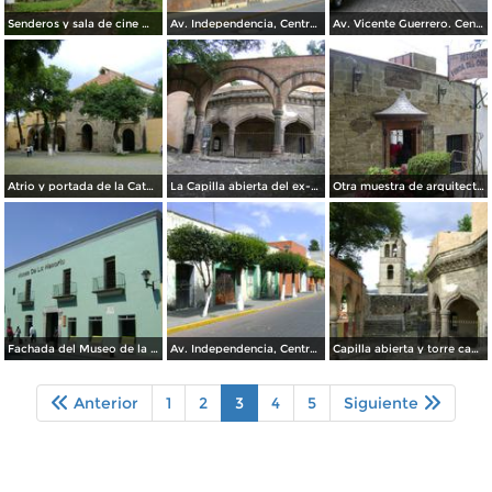
Senderos y sala de cine Miguel N. Lira, Jardín Botánico de Tizatlán. Abril/2012
Av. Independencia, Centro Histórico de Tlaxcala. Febrero/2012
Av. Vicente Guerrero. Centro Histórico. Tlaxcala. Febrero/2012
Atrio y portada de la Catedral de Tlaxcala. Febrero/2012
La Capilla abierta del ex-convento de la Asunción. Febrero/2012
Otra muestra de arquitectura colonial. Febrero/2012
Fachada del Museo de la Memoria de Tlaxcala. Marzo/2012
Av. Independencia, Centro Histórico. Marzo/2012
Capilla abierta y torre campanario (siglo XVI). Febrero/2012
Anterior
1
2
3
4
5
Siguiente