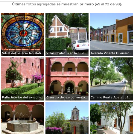
Últimas fotos agregadas se muestran primero (49 al 72 de 98):
Vitral del palacio legislativo de Tlaxcala
Villas Chalet´s en la ciudad de Tlaxcala. Julio/2012
Avenida Vicente Guerrero. Centro Histórico. Abril/2012
Patio interior del ex-convento de La Asunción. Abril/2012
Claustro del ex-convento de la Asunción (Siglo XVI). Abril/2012
Camino Real a Apetatitlán. Ixtulco. Marzo/2012