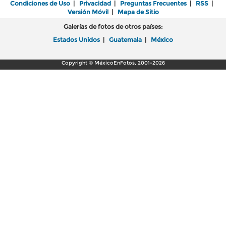
Condiciones de Uso
|
Privacidad
|
Preguntas Frecuentes
|
RSS
|
Versión Móvil
|
Mapa de Sitio
Galerías de fotos de otros países:
Estados Unidos
|
Guatemala
|
México
Copyright © MéxicoEnFotos, 2001-2026