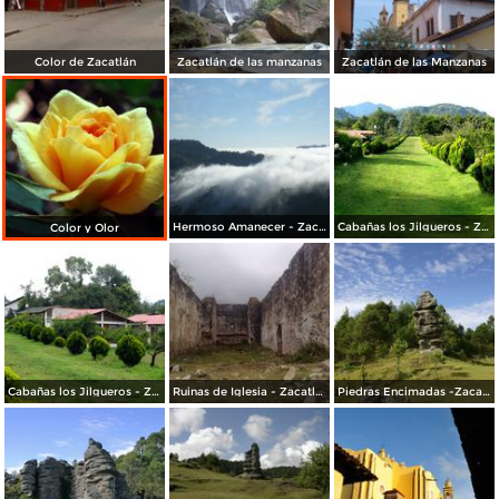
Color de Zacatlán
Zacatlán de las manzanas
Zacatlán de las Manzanas
Hermoso Amanecer - Zacatlán
Cabañas los Jilgueros - Zacatlán
Color y Olor
Cabañas los Jilgueros - Zacatlán
Ruinas de Iglesia - Zacatlán
Piedras Encimadas -Zacatlán