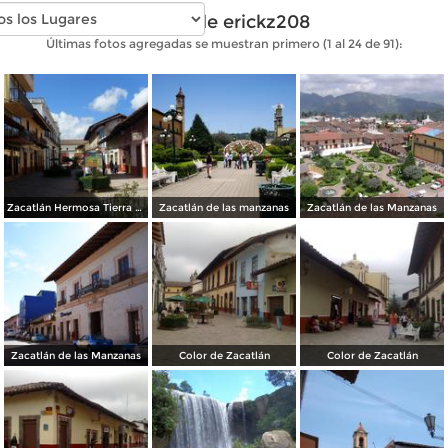
Fotos de erickz208
Últimas fotos agregadas se muestran primero (1 al 24 de 91):
Zacatlán Hermosa Tierra Serrana
Zacatlán de las manzanas
Zacatlán de las Manzanas
Zacatlán de las Manzanas
Color de Zacatlán
Color de Zacatlán