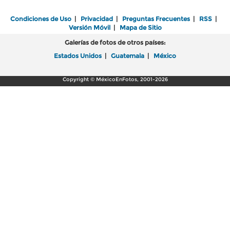
Condiciones de Uso
|
Privacidad
|
Preguntas Frecuentes
|
RSS
|
Versión Móvil
|
Mapa de Sitio
Galerías de fotos de otros países:
Estados Unidos
|
Guatemala
|
México
Copyright © MéxicoEnFotos, 2001-2026