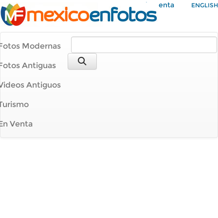
Mi Cuenta
ENGLISH
Fotos Modernas
Fotos Antiguas
Videos Antiguos
Turismo
En Venta