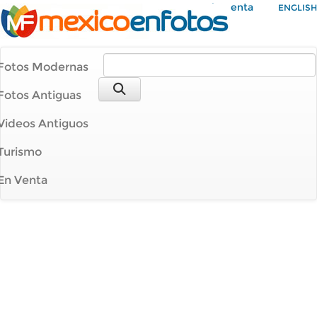
Mi Cuenta
ENGLISH
Fotos Modernas
Fotos Antiguas
Videos Antiguos
Turismo
En Venta