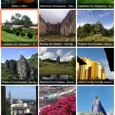
Color y Olor
Hermoso Amanecer - Zacatlán
Cabañas los Jilgueros - Zacatlán
Ruinas de Iglesia - Zacatlán
Piedras Encimadas -Zacatlán
Cabañas los Jilgueros - Zacatlán
Piedras Encimadas -Zacatlán
Piedras Encimadas -Zacatlán
Centro Historico de Zacatlán