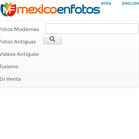
Mi Cuenta
ENGLISH
Fotos Modernas
Fotos Antiguas
Videos Antiguos
Turismo
En Venta