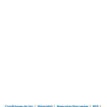
Condiciones de Uso
|
Privacidad
|
Preguntas Frecuentes
|
RSS
|