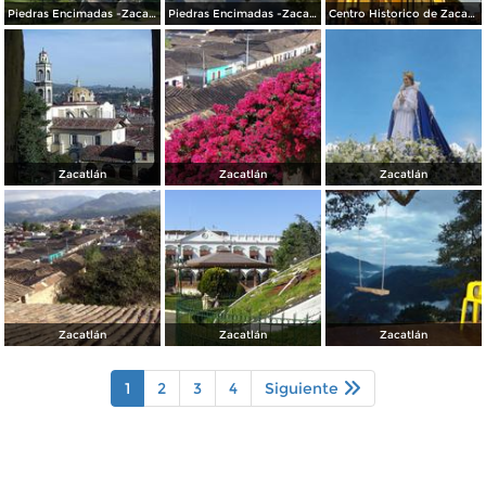
Piedras Encimadas -Zacatlán
Piedras Encimadas -Zacatlán
Centro Historico de Zacatlán
Zacatlán
Zacatlán
Zacatlán
Zacatlán
Zacatlán
Zacatlán
1
2
3
4
Siguiente