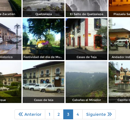
e Zacatlán
Quetzalapa
El Salto de Quetzalapa
Plazuela Sa
Historico
Festividad del dia de Muertos
Casas de Teja
Andador In
rque
Casas de teja
Cabañas el Mirador
Capilla 
Anterior
1
2
3
4
Siguiente