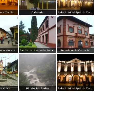
nta Cecilia
Cafeteria
Palacio Municipal de Zacatlán
dependencia
Jardin de la escuela Avila Camacho
Escuela Avila Camacho
de Altica
Rio de San Pedro
Palacio Municipal de Zacatlán