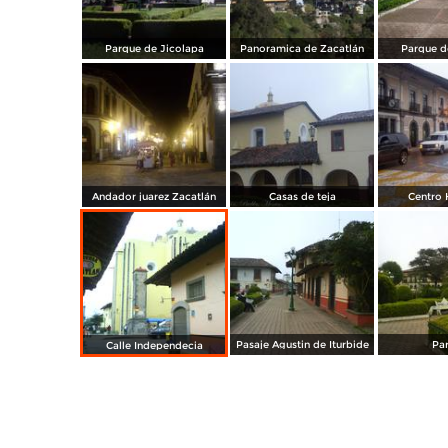
Parque de Jicolapa
Panoramica de Zacatlán
Parque d
Andador juarez Zacatlán
Casas de teja
Centro 
Pasaje Agustin de Iturbide
Pa
Calle Independecia