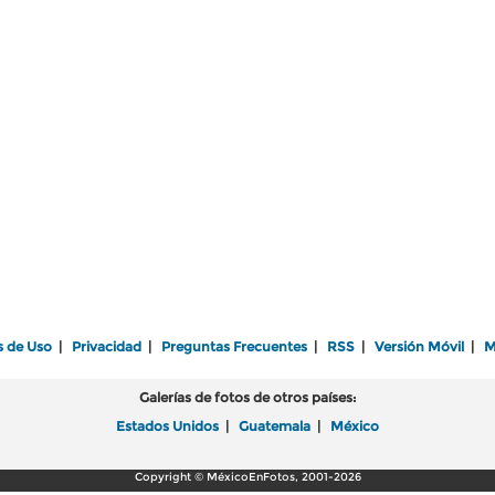
s de Uso
|
Privacidad
|
Preguntas Frecuentes
|
RSS
|
Versión Móvil
|
M
Galerías de fotos de otros países:
Estados Unidos
|
Guatemala
|
México
Copyright © MéxicoEnFotos, 2001-2026