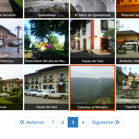
e Zacatlán
Quetzalapa
El Salto de Quetzalapa
Plazuela Sa
Historico
Festividad del dia de Muertos
Casas de Teja
Andador In
rque
Casas de teja
Capilla 
Cabañas el Mirador
Anterior
1
2
3
4
Siguiente