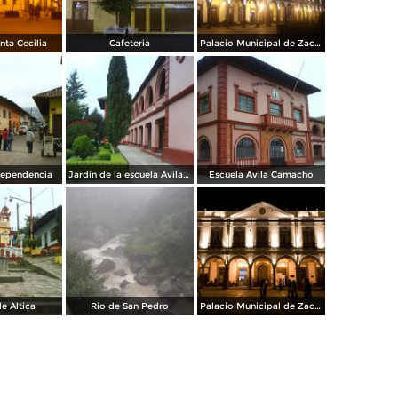
nta Cecilia
Cafeteria
Palacio Municipal de Zacatlán
dependencia
Jardin de la escuela Avila Camacho
Escuela Avila Camacho
de Altica
Rio de San Pedro
Palacio Municipal de Zacatlán