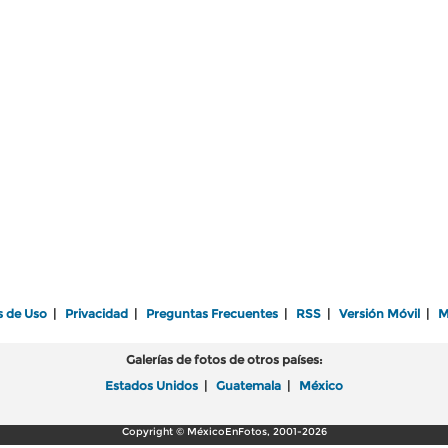
s de Uso
|
Privacidad
|
Preguntas Frecuentes
|
RSS
|
Versión Móvil
|
M
Galerías de fotos de otros países:
Estados Unidos
|
Guatemala
|
México
Copyright © MéxicoEnFotos, 2001-2026