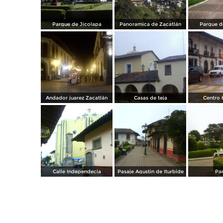
Parque de Jicolapa
Panoramica de Zacatlán
Parque d
Andador juarez Zacatlán
Casas de teja
Centro 
Calle Independecia
Pasaje Agustin de Iturbide
Pa