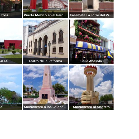
Cross
Puerta México en el Parque Olímpico
Casamata La Torre del Vigía
ULTA
Teatro de la Reforma
Calle Abasolo
loj
Monumento a los Caídos en la defensa de la Patria
Monumento al Maestro