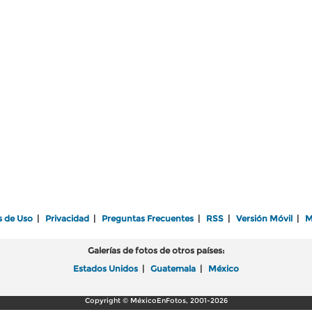
s de Uso
|
Privacidad
|
Preguntas Frecuentes
|
RSS
|
Versión Móvil
|
M
Galerías de fotos de otros países:
Estados Unidos
|
Guatemala
|
México
Copyright © MéxicoEnFotos, 2001-2026