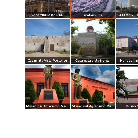
Casa Yturria de 1860
matamoros
Casamata Vista Posterior
Casamata vista frontal
Holiday In
Museo del Agrarismo Mexicano
Museo del Agrarismo Mexicano
Museo 