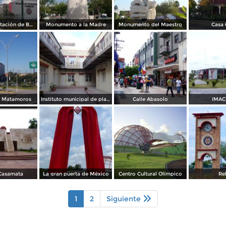
La COpa y Estación de Bomberos
Monumento a la Madre
Monumento del Maestro
Casa 
n Matamoros
Instituto municipal de planeación
Calle Abasolo
IMAC
Casamata
La gran puerta de Mèxico
Centro Cultural Olímpico
Re
1
2
Siguiente