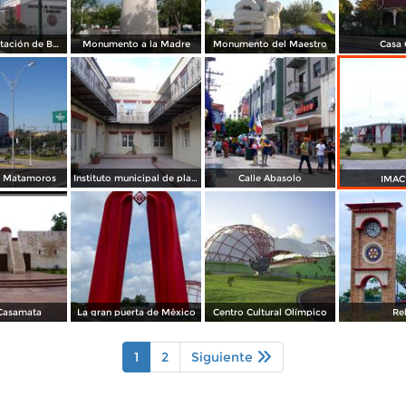
La COpa y Estación de Bomberos
Monumento a la Madre
Monumento del Maestro
Casa 
n Matamoros
Instituto municipal de planeación
Calle Abasolo
IMAC
Casamata
La gran puerta de Mèxico
Centro Cultural Olímpico
Re
1
2
Siguiente