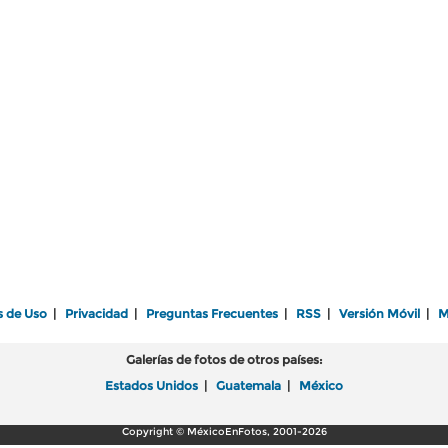
s de Uso
|
Privacidad
|
Preguntas Frecuentes
|
RSS
|
Versión Móvil
|
M
Galerías de fotos de otros países:
Estados Unidos
|
Guatemala
|
México
Copyright © MéxicoEnFotos, 2001-2026