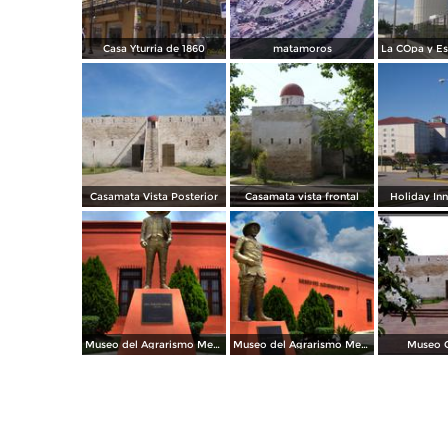
Casa Yturria de 1860
matamoros
Casamata Vista Posterior
Casamata vista frontal
Holiday In
Museo del Agrarismo Mexicano
Museo del Agrarismo Mexicano
Museo 