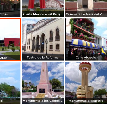
Cross
Puerta México en el Parque Olímpico
Casamata La Torre del Vigía
Teatro de la Reforma
Calle Abasolo
ULTA
loj
Monumento a los Caídos en la defensa de la Patria
Monumento al Maestro