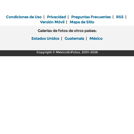
Condiciones de Uso
|
Privacidad
|
Preguntas Frecuentes
|
RSS
|
Versión Móvil
|
Mapa de Sitio
Galerías de fotos de otros países:
Estados Unidos
|
Guatemala
|
México
Copyright © MéxicoEnFotos, 2001-2026