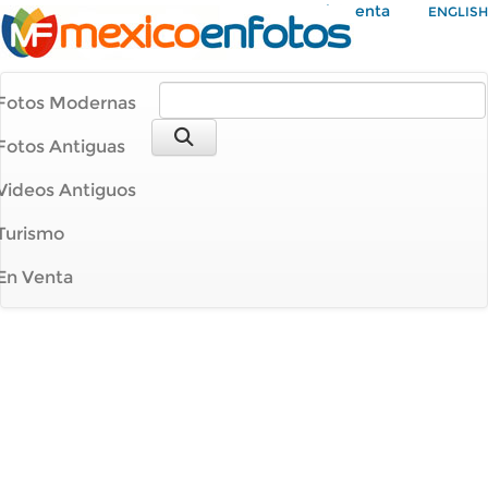
Mi Cuenta
ENGLISH
Fotos Modernas
Fotos Antiguas
Videos Antiguos
Turismo
En Venta