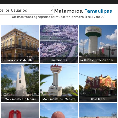
Fotos modernas de Matamoros,
Tamaulipas
Últimas fotos agregadas se muestran primero (1 al 24 de 29):
Casa Yturria de 1860
matamoros
La COpa y Estación de Bomberos
Monumento a la Madre
Monumento del Maestro
Casa Cross