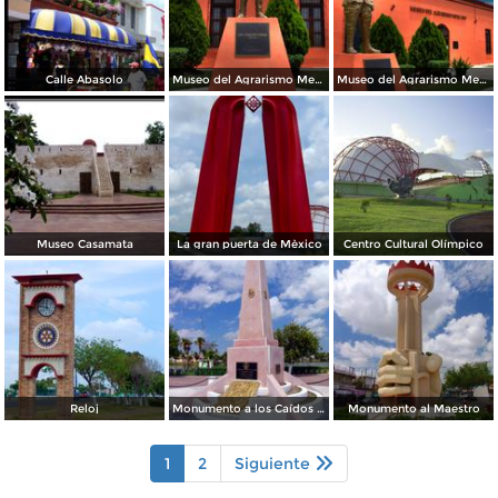
Calle Abasolo
Museo del Agrarismo Mexicano
Museo del Agrarismo Mexicano
Museo Casamata
La gran puerta de Mèxico
Centro Cultural Olímpico
Reloj
Monumento a los Caídos en la defensa de la Patria
Monumento al Maestro
1
2
Siguiente