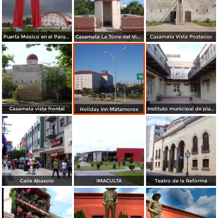
Puerta México en el Parque Olímpico
Casamata La Torre del Vigía
Casamata Vista Posterior
Casamata vista frontal
Instituto municipal de planeación
Holiday Inn Matamoros
Calle Abasolo
IMACULTA
Teatro de la Reforma