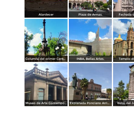
Atardecer
Plaza de Armas.
Fachada d
Columna del primer Centenario de Mexico.
INBA, Bellas Artes.
Templo de
Museo de Arte Contemporaneo, Antigua oficina postal.
Explanada Ponciano Arriaga, frente al mercado Hidalgo.
Reloj del J