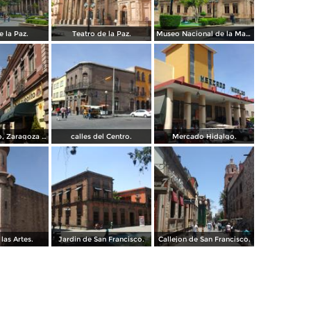
e la Paz.
Teatro de la Paz.
Museo Nacional de la Mascara.
Calles Hidalgo, Zaragoza y calzada de Guadalupe.
calles del Centro.
Mercado Hidalgo.
las Artes.
Jardin de San Francisco.
Callejon de San Francisco.