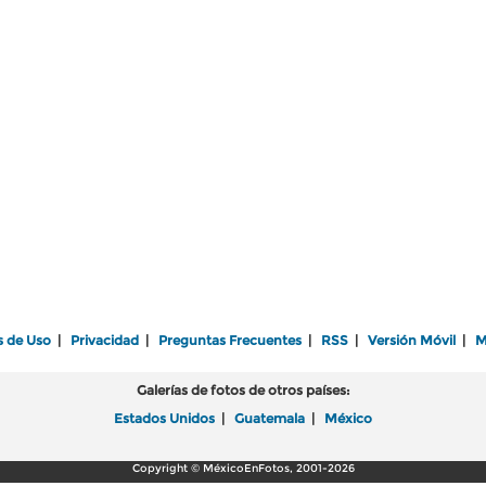
s de Uso
|
Privacidad
|
Preguntas Frecuentes
|
RSS
|
Versión Móvil
|
M
Galerías de fotos de otros países:
Estados Unidos
|
Guatemala
|
México
Copyright © MéxicoEnFotos, 2001-2026