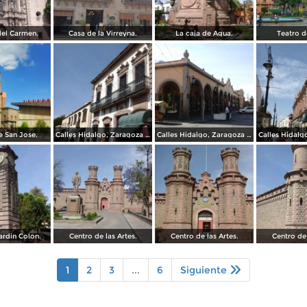
el Carmen.
Casa de la Virreyna.
La caja de Agua.
Teatro d
 San Jose.
Calles Hidalgo, Zaragoza y calzada de Guadalupe.
Calles Hidalgo, Zaragoza y calzada de Guadalupe.
ardin Colon.
Centro de las Artes.
Centro de las Artes.
Centro de 
1
2
3
...
6
Siguiente