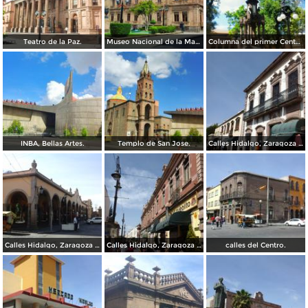
Teatro de la Paz.
Museo Nacional de la Mascara.
Columna del primer Centenario de Mexico.
INBA, Bellas Artes.
Templo de San Jose.
Calles Hidalgo, Zaragoza y calzada de Guadalupe.
Calles Hidalgo, Zaragoza y calzada de Guadalupe.
Calles Hidalgo, Zaragoza y calzada de Guadalupe.
calles del Centro.