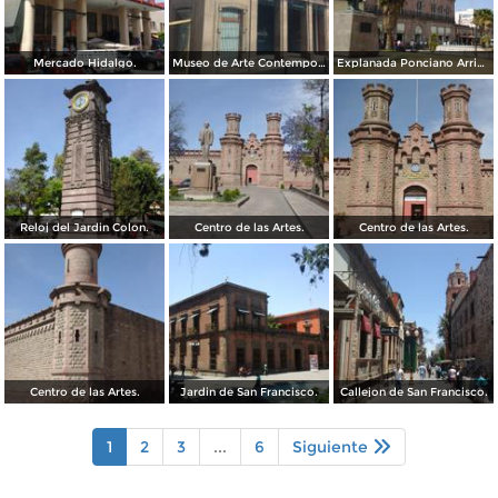
Mercado Hidalgo.
Museo de Arte Contemporaneo, Antigua oficina postal.
Explanada Ponciano Arriaga, frente al mercado Hidalgo.
Reloj del Jardin Colon.
Centro de las Artes.
Centro de las Artes.
Centro de las Artes.
Jardin de San Francisco.
Callejon de San Francisco.
1
2
3
...
6
Siguiente