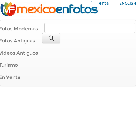
Mi Cuenta
ENGLISH
Fotos Modernas
Fotos Antiguas
Videos Antiguos
Turismo
En Venta