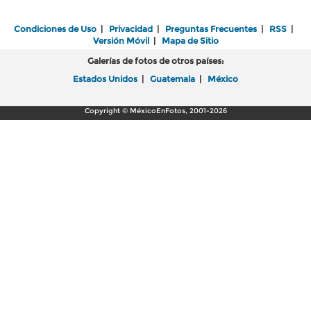
Condiciones de Uso
|
Privacidad
|
Preguntas Frecuentes
|
RSS
|
Versión Móvil
|
Mapa de Sitio
Galerías de fotos de otros países:
Estados Unidos
|
Guatemala
|
México
Copyright © MéxicoEnFotos, 2001-2026