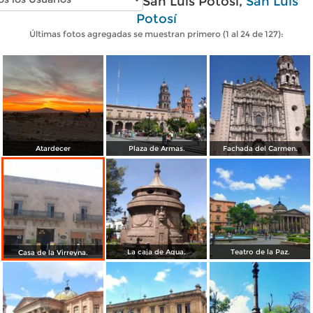
Fotos modernas de San Luis Potosí,
San Luis
Potosí
Últimas fotos agregadas se muestran primero (1 al 24 de 127):
Atardecer
Plaza de Armas.
Fachada del Carmen.
La caja de Agua.
Teatro de la Paz.
Casa de la Virreyna.