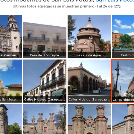
Últimas fotos agregadas se muestran primero (1 al 24 de 127):
el Carmen.
Casa de la Virreyna.
La caja de Agua.
Teatro d
 San Jose.
Calles Hidalgo, Zaragoza y calzada de Guadalupe.
Calles Hidalgo, Zaragoza y calzada de Guadalupe.