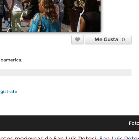
Me Gusta
0
noamerica.
gístrate
Foto
otos modernas de San Luis Potosí,
San Luis Poto