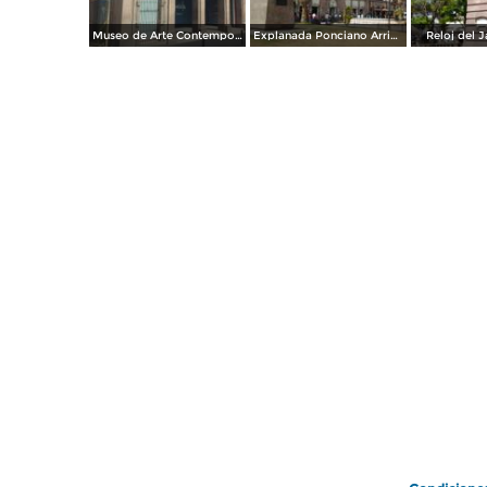
Museo de Arte Contemporaneo, Antigua oficina postal.
Explanada Ponciano Arriaga, frente al mercado Hidalgo.
Reloj del J