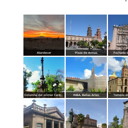
Atardecer
Plaza de Armas.
Fachada d
Columna del primer Centenario de Mexico.
INBA, Bellas Artes.
Templo de