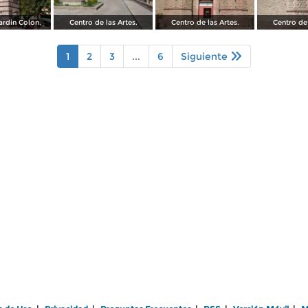
ardin Colon.
Centro de las Artes.
Centro de las Artes.
Centro de 
1
2
3
...
6
Siguiente