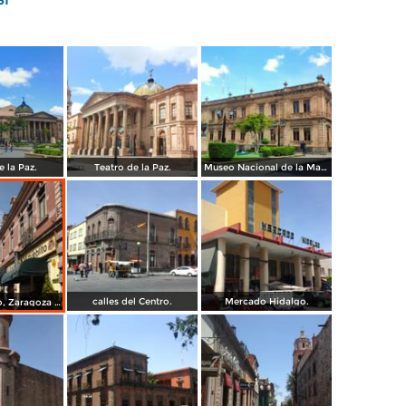
e la Paz.
Teatro de la Paz.
Museo Nacional de la Mascara.
calles del Centro.
Mercado Hidalgo.
Calles Hidalgo, Zaragoza y calzada de Guadalupe.