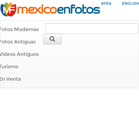
Mi Cuenta
ENGLISH
Fotos Modernas
Fotos Antiguas
Videos Antiguos
Turismo
En Venta