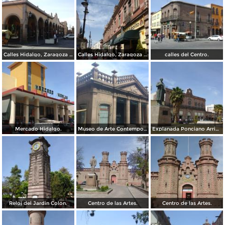
Calles Hidalgo, Zaragoza y calzada de Guadalupe.
Calles Hidalgo, Zaragoza y calzada de Guadalupe.
calles del Centro.
Mercado Hidalgo.
Museo de Arte Contemporaneo, Antigua oficina postal.
Explanada Ponciano Arriaga, frente al mercado Hidalgo.
Reloj del Jardin Colon.
Centro de las Artes.
Centro de las Artes.