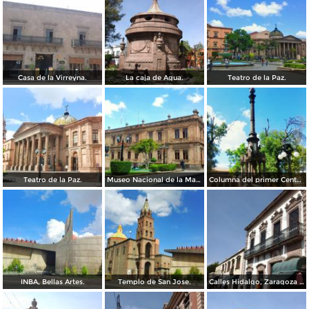
Casa de la Virreyna.
La caja de Agua.
Teatro de la Paz.
Teatro de la Paz.
Museo Nacional de la Mascara.
Columna del primer Centenario de Mexico.
INBA, Bellas Artes.
Templo de San Jose.
Calles Hidalgo, Zaragoza y calzada de Guadalupe.