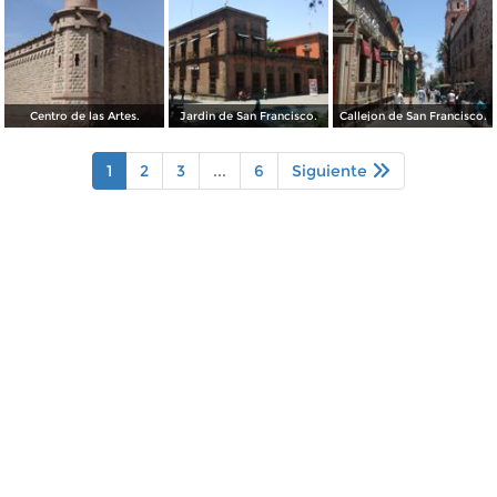
Centro de las Artes.
Jardin de San Francisco.
Callejon de San Francisco.
1
2
3
...
6
Siguiente