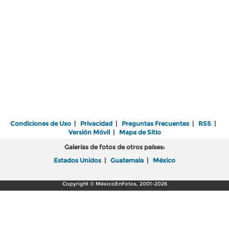
Condiciones de Uso
|
Privacidad
|
Preguntas Frecuentes
|
RSS
|
Versión Móvil
|
Mapa de Sitio
Galerías de fotos de otros países:
Estados Unidos
|
Guatemala
|
México
Copyright © MéxicoEnFotos, 2001-2026