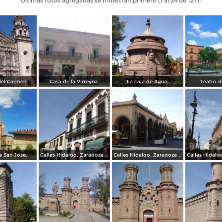
Últimas fotos agregadas se muestran primero (1 al 24 de 127):
el Carmen.
Casa de la Virreyna.
La caja de Agua.
Teatro d
 San Jose.
Calles Hidalgo, Zaragoza y calzada de Guadalupe.
Calles Hidalgo, Zaragoza y calzada de Guadalupe.