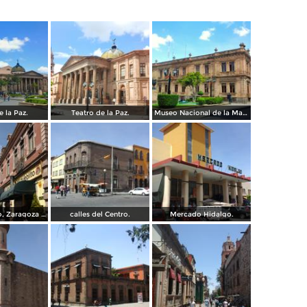
e la Paz.
Teatro de la Paz.
Museo Nacional de la Mascara.
Calles Hidalgo, Zaragoza y calzada de Guadalupe.
calles del Centro.
Mercado Hidalgo.