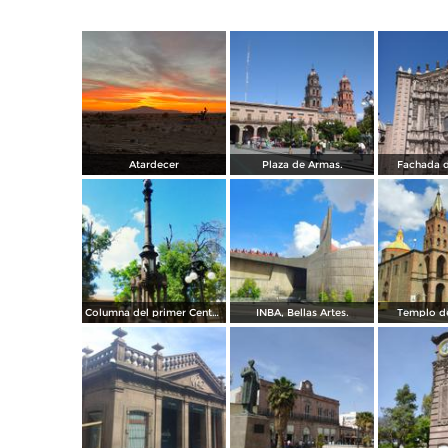
Atardecer
Plaza de Armas.
Fachada d
Columna del primer Centenario de Mexico.
INBA, Bellas Artes.
Templo de