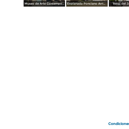
Museo de Arte Contemporaneo, Antigua oficina postal.
Explanada Ponciano Arriaga, frente al mercado Hidalgo.
Reloj del J
Condicione