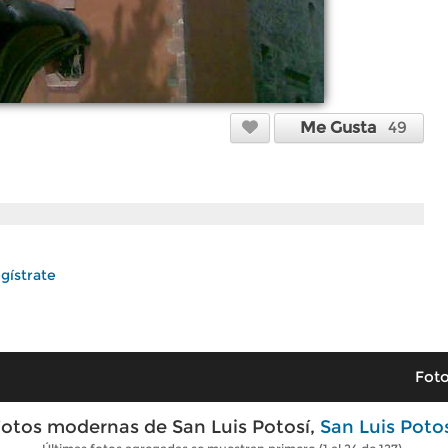
Me Gusta
49
gístrate
Foto
otos modernas de San Luis Potosí,
San Luis Poto