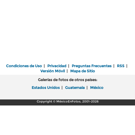
Condiciones de Uso
|
Privacidad
|
Preguntas Frecuentes
|
RSS
|
Versión Móvil
|
Mapa de Sitio
Galerías de fotos de otros países:
Estados Unidos
|
Guatemala
|
México
Copyright © MéxicoEnFotos, 2001-2026