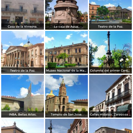
Casa de la Virreyna.
La caja de Agua.
Teatro de la Paz.
Teatro de la Paz.
Museo Nacional de la Mascara.
Columna del primer Centenario de Mexico.
INBA, Bellas Artes.
Templo de San Jose.
Calles Hidalgo, Zaragoza y calzada de Guadalupe.