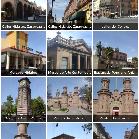
Calles Hidalgo, Zaragoza y calzada de Guadalupe.
Calles Hidalgo, Zaragoza y calzada de Guadalupe.
calles del Centro.
Mercado Hidalgo.
Museo de Arte Contemporaneo, Antigua oficina postal.
Explanada Ponciano Arriaga, frente al mercado Hidalgo.
Reloj del Jardin Colon.
Centro de las Artes.
Centro de las Artes.