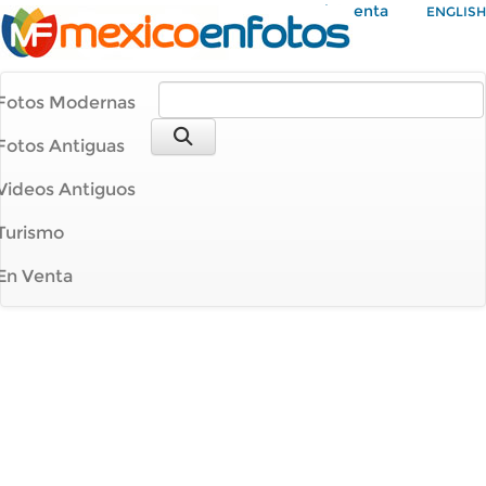
Mi Cuenta
ENGLISH
Fotos Modernas
Fotos Antiguas
Videos Antiguos
Turismo
En Venta