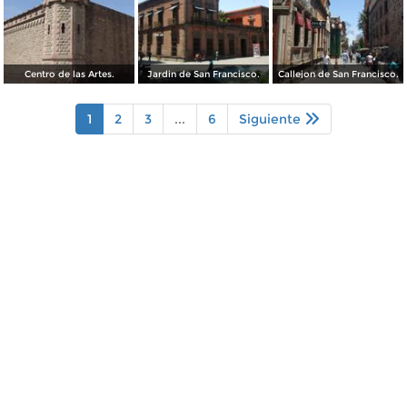
Centro de las Artes.
Jardin de San Francisco.
Callejon de San Francisco.
1
2
3
...
6
Siguiente