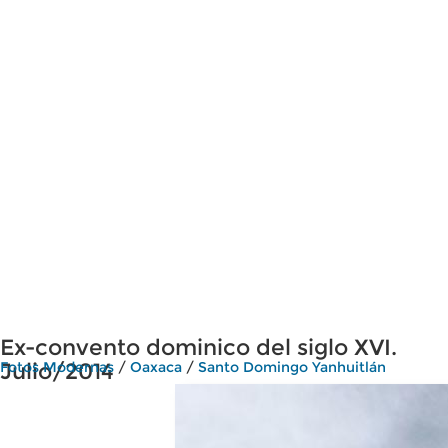
Ex-convento dominico del siglo XVI.
Julio/2014
Fotos Modernas
/
Oaxaca
/
Santo Domingo Yanhuitlán