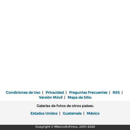
Condiciones de Uso
|
Privacidad
|
Preguntas Frecuentes
|
RSS
|
Versión Móvil
|
Mapa de Sitio
Galerías de fotos de otros países:
Estados Unidos
|
Guatemala
|
México
Copyright © MéxicoEnFotos, 2001-2026