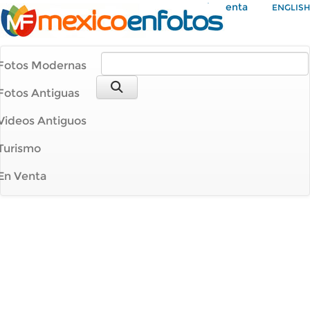
Mi Cuenta
ENGLISH
Fotos Modernas
Fotos Antiguas
Videos Antiguos
Turismo
En Venta