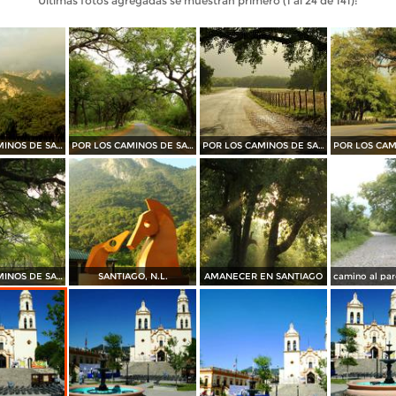
Últimas fotos agregadas se muestran primero (1 al 24 de 141):
POR LOS CAMINOS DE SANTIAGO
POR LOS CAMINOS DE SANTIAGO
POR LOS CAMINOS DE SANTIAGO
POR LOS CAMINOS DE SANTIAGO
SANTIAGO, N.L.
AMANECER EN SANTIAGO