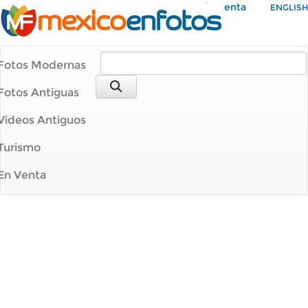
Mi Cuenta
ENGLISH
Fotos Modernas
Fotos Antiguas
Videos Antiguos
Turismo
En Venta