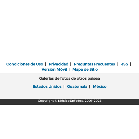
Condiciones de Uso
|
Privacidad
|
Preguntas Frecuentes
|
RSS
|
Versión Móvil
|
Mapa de Sitio
Galerías de fotos de otros países:
Estados Unidos
|
Guatemala
|
México
Copyright © MéxicoEnFotos, 2001-2026