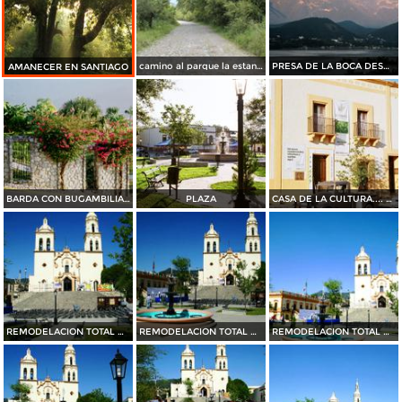
camino al parque la estanzuela
PRESA DE LA BOCA DESDE BAHIA ESCONDIDA....35 MM
AMANECER EN SANTIAGO
BARDA CON BUGAMBILIAS....35 mm
PLAZA
CASA DE LA CULTURA.... 35 mm
REMODELACION TOTAL DE PLAZA OCAMPO (2010)
REMODELACION TOTAL DE PLAZA OCAMPO (2010)
REMODELACION TOTAL DE PLAZA OCAMPO (2010)