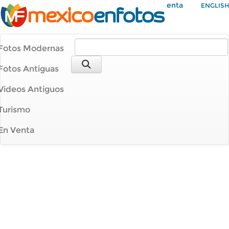
Mi Cuenta
ENGLISH
Fotos Modernas
Fotos Antiguas
Videos Antiguos
Turismo
En Venta