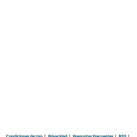
Condiciones de Uso
|
Privacidad
|
Preguntas Frecuentes
|
RSS
|