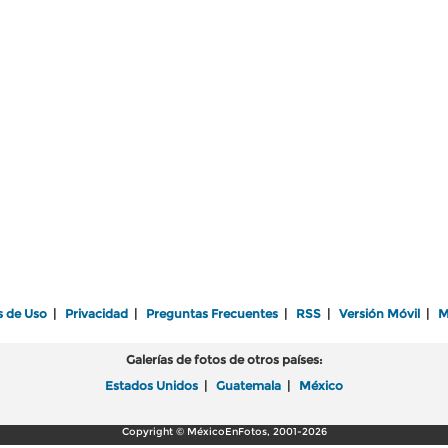
s de Uso
|
Privacidad
|
Preguntas Frecuentes
|
RSS
|
Versión Móvil
|
M
Galerías de fotos de otros países:
Estados Unidos
|
Guatemala
|
México
Copyright © MéxicoEnFotos, 2001-2026