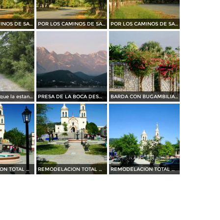
POR LOS CAMINOS DE SANTIAGO
POR LOS CAMINOS DE SANTIAGO
POR LOS CAMINOS DE SANTIAGO
camino al parque la estanzuela
PRESA DE LA BOCA DESDE BAHIA ESCONDIDA....35 MM
BARDA CON BUGAMBILIAS....35 mm
REMODELACION TOTAL DE PLAZA OCAMPO (2010)
REMODELACION TOTAL DE PLAZA OCAMPO (2010)
REMODELACION TOTAL DE PLAZA OCAMPO (2010)