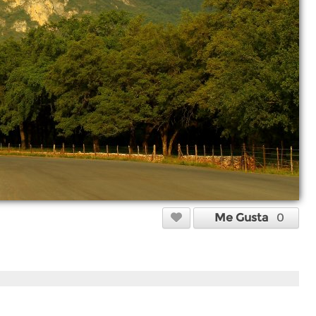
Me Gusta
0