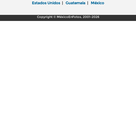
Estados Unidos
|
Guatemala
|
México
Copyright © MéxicoEnFotos, 2001-2026