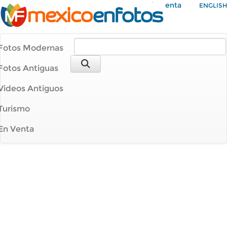
Mi Cuenta
ENGLISH
Fotos Modernas
Fotos Antiguas
Videos Antiguos
Turismo
En Venta