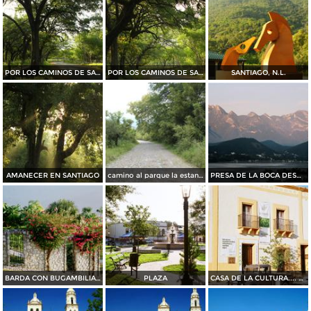
POR LOS CAMINOS DE SANTIAGO
POR LOS CAMINOS DE SANTIAGO
SANTIAGO, N.L.
AMANECER EN SANTIAGO
camino al parque la estanzuela
PRESA DE LA BOCA DESDE BAHIA ESCONDIDA....35 MM
BARDA CON BUGAMBILIAS....35 mm
PLAZA
CASA DE LA CULTURA.... 35 mm