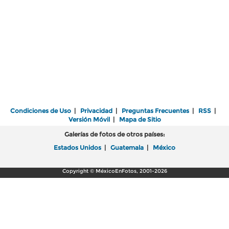
Condiciones de Uso
|
Privacidad
|
Preguntas Frecuentes
|
RSS
|
Versión Móvil
|
Mapa de Sitio
Galerías de fotos de otros países:
Estados Unidos
|
Guatemala
|
México
Copyright © MéxicoEnFotos, 2001-2026