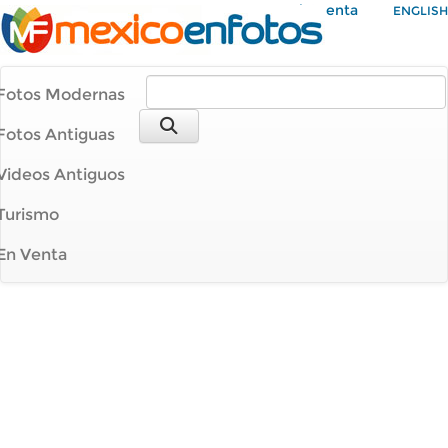
Mi Cuenta
ENGLISH
Fotos Modernas
Fotos Antiguas
Videos Antiguos
Turismo
En Venta