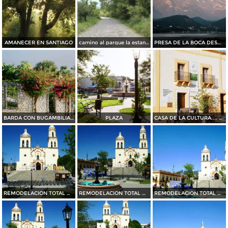
AMANECER EN SANTIAGO
camino al parque la estanzuela
PRESA DE LA BOCA DESDE BAHIA ESCONDIDA....35 MM
BARDA CON BUGAMBILIAS....35 mm
PLAZA
CASA DE LA CULTURA.... 35 mm
REMODELACION TOTAL DE PLAZA OCAMPO (2010)
REMODELACION TOTAL DE PLAZA OCAMPO (2010)
REMODELACION TOTAL DE PLAZA OCAMPO (2010)