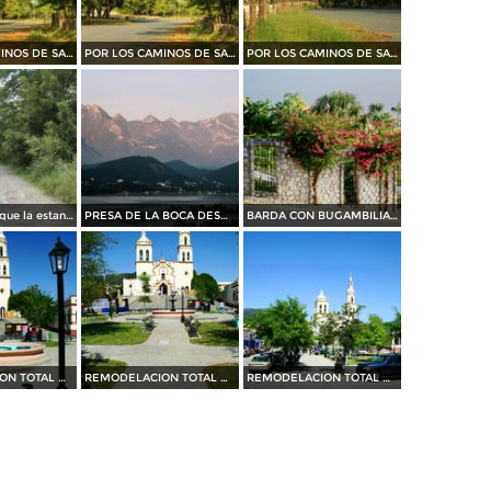
POR LOS CAMINOS DE SANTIAGO
POR LOS CAMINOS DE SANTIAGO
POR LOS CAMINOS DE SANTIAGO
camino al parque la estanzuela
PRESA DE LA BOCA DESDE BAHIA ESCONDIDA....35 MM
BARDA CON BUGAMBILIAS....35 mm
REMODELACION TOTAL DE PLAZA OCAMPO (2010)
REMODELACION TOTAL DE PLAZA OCAMPO (2010)
REMODELACION TOTAL DE PLAZA OCAMPO (2010)