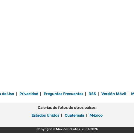
s de Uso
|
Privacidad
|
Preguntas Frecuentes
|
RSS
|
Versión Móvil
|
M
Galerías de fotos de otros países:
Estados Unidos
|
Guatemala
|
México
Copyright © MéxicoEnFotos, 2001-2026