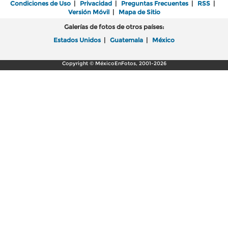
Condiciones de Uso
|
Privacidad
|
Preguntas Frecuentes
|
RSS
|
Versión Móvil
|
Mapa de Sitio
Galerías de fotos de otros países:
Estados Unidos
|
Guatemala
|
México
Copyright © MéxicoEnFotos, 2001-2026