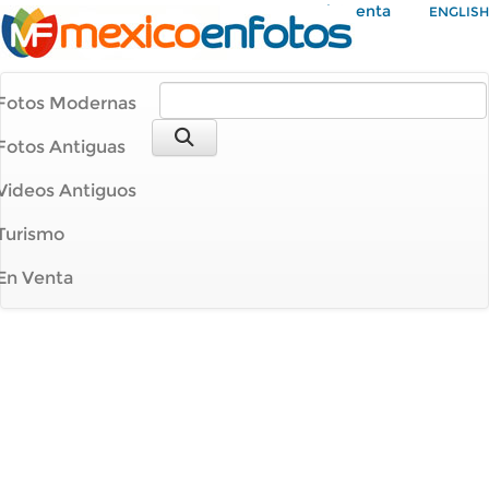
Mi Cuenta
ENGLISH
Fotos Modernas
Fotos Antiguas
Videos Antiguos
Turismo
En Venta