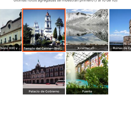
Últimas fotos agregadas se muestran primero (1 al 10 de 10):
Los portales (Siglo XIX) y la torre de la Catedral. Toluca. 1994
Xinantecatl...
Ruinas de C
Templo del Carmen (Siglo XVIII). Toluca de Lerdo. 1994
Palacio de Gobierno
Fuente