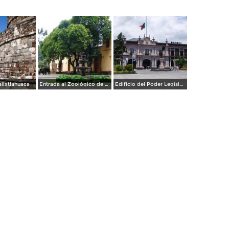
alixtlahuaca
Entrada al Zoológico de Zacango
Edificio del Poder Legislativo