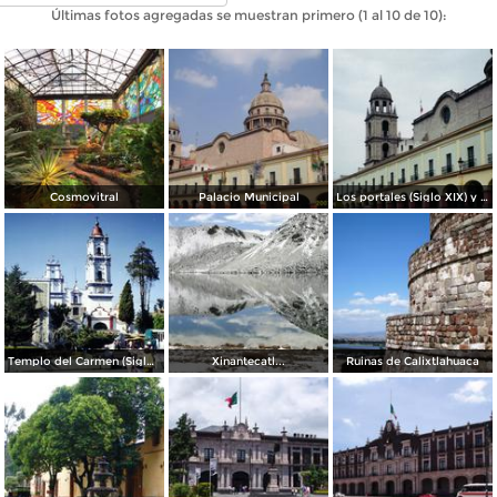
Últimas fotos agregadas se muestran primero (1 al 10 de 10):
Cosmovitral
Palacio Municipal
Los portales (Siglo XIX) y la torre de la Catedral. Toluca. 1994
Templo del Carmen (Siglo XVIII). Toluca de Lerdo. 1994
Xinantecatl...
Ruinas de Calixtlahuaca