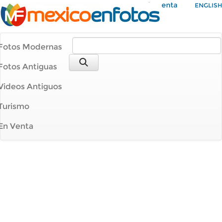
Mi Cuenta
ENGLISH
Fotos Modernas
Fotos Antiguas
Videos Antiguos
Turismo
En Venta