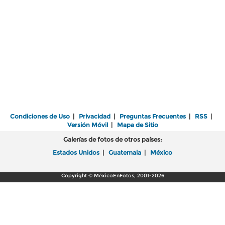
Condiciones de Uso
|
Privacidad
|
Preguntas Frecuentes
|
RSS
|
Versión Móvil
|
Mapa de Sitio
Galerías de fotos de otros países:
Estados Unidos
|
Guatemala
|
México
Copyright © MéxicoEnFotos, 2001-2026