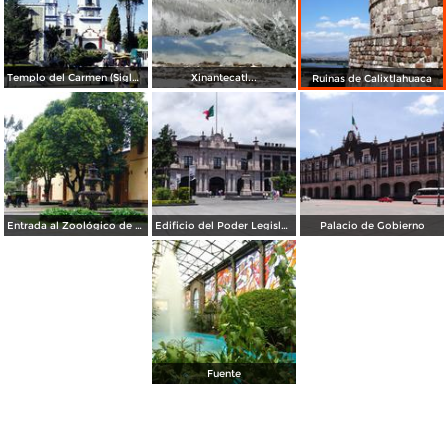
Templo del Carmen (Siglo XVIII). Toluca de Lerdo. 1994
Xinantecatl...
Ruinas de Calixtlahuaca
Entrada al Zoológico de Zacango
Edificio del Poder Legislativo
Palacio de Gobierno
Fuente