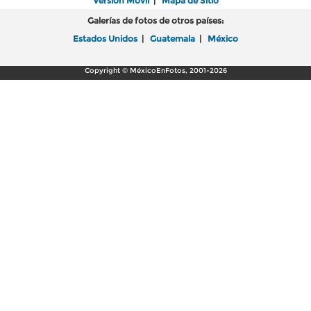
Versión Móvil
|
Mapa de Sitio
Galerías de fotos de otros países:
Estados Unidos
|
Guatemala
|
México
Copyright © MéxicoEnFotos, 2001-2026