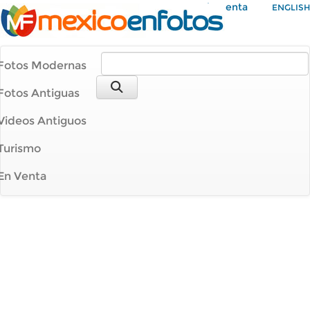
Mi Cuenta
ENGLISH
Fotos Modernas
Fotos Antiguas
Videos Antiguos
Turismo
En Venta