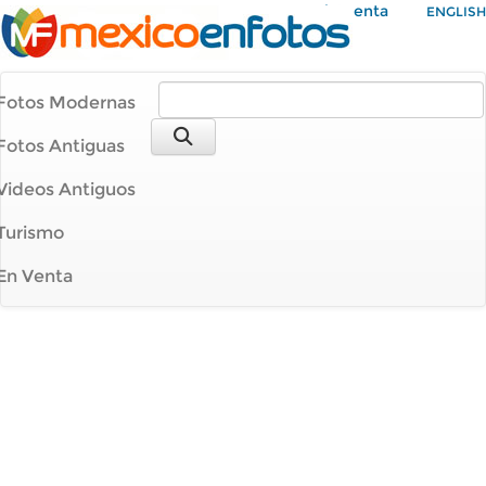
Mi Cuenta
ENGLISH
Fotos Modernas
Fotos Antiguas
Videos Antiguos
Turismo
En Venta