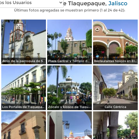
Fotos modernas de Tlaquepaque,
Jalisco
Últimas fotos agregadas se muestran primero (1 al 24 de 42):
Atrio de la parroquia de San Pedro (Siglo XVII). Noviembre/2011
Plaza Central y Templo de San Pedro. Tlaquepaque. Octubre/2011
Restaurantes típicos en El Parián. Tlaquepaque. Octubre/2011
Los Portales de Tlaquepaque, Jalisco. Octubre/2011
Zócalo y kiosco de Tlaquepaque, Jalisco. Octubre/2011
Calle Céntrica