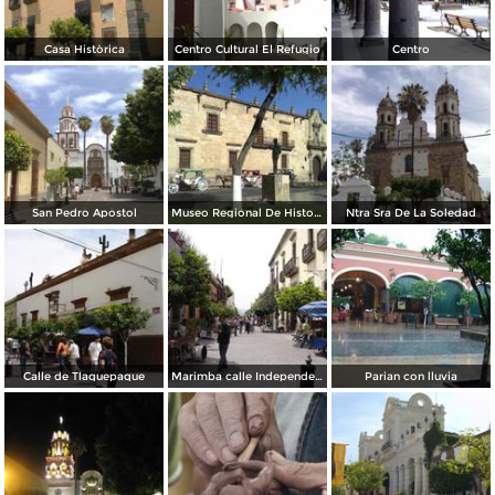
Casa Històrica
Centro Cultural El Refugio
Centro
San Pedro Apostol
Museo Regional De Historia
Ntra Sra De La Soledad
Calle de Tlaquepaque
Marimba calle Independecia
Parian con lluvia