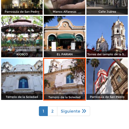
Parroquia de San Pedro
Manos Alfareras
Calle Juárez
KIOSCO
EL PARIAN
Torres del templo de la Soledad
Templo de la Soledad
Parroquia de San Pedro
Templo de la Soledad
1
2
Siguiente