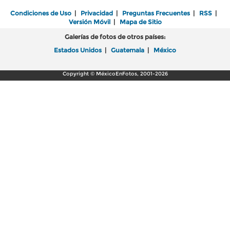
Condiciones de Uso
|
Privacidad
|
Preguntas Frecuentes
|
RSS
|
Versión Móvil
|
Mapa de Sitio
Galerías de fotos de otros países:
Estados Unidos
|
Guatemala
|
México
Copyright © MéxicoEnFotos, 2001-2026