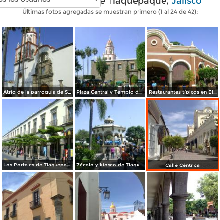
Fotos modernas de Tlaquepaque,
Jalisco
Últimas fotos agregadas se muestran primero (1 al 24 de 42):
Atrio de la parroquia de San Pedro (Siglo XVII). Noviembre/2011
Plaza Central y Templo de San Pedro. Tlaquepaque. Octubre/2011
Restaurantes típicos en El Parián. Tlaquepaque. Octubre/2011
Los Portales de Tlaquepaque, Jalisco. Octubre/2011
Zócalo y kiosco de Tlaquepaque, Jalisco. Octubre/2011
Calle Céntrica