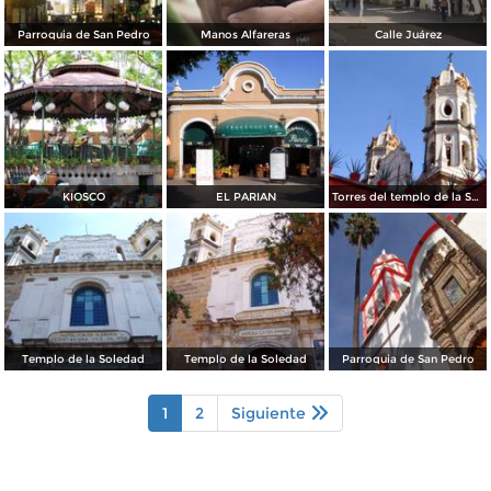
Parroquia de San Pedro
Manos Alfareras
Calle Juárez
KIOSCO
EL PARIAN
Torres del templo de la Soledad
Templo de la Soledad
Templo de la Soledad
Parroquia de San Pedro
1
2
Siguiente