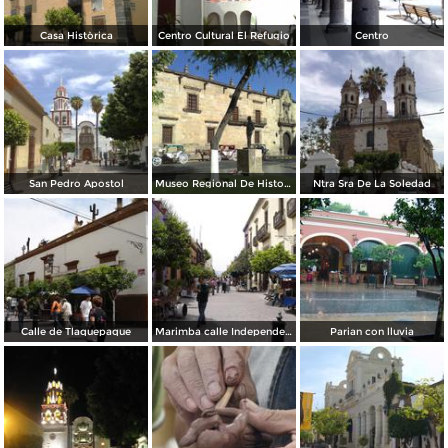
Casa Històrica
Centro Cultural El Refugio
Centro
San Pedro Apostol
Museo Regional De Historia
Ntra Sra De La Soledad
Calle de Tlaquepaque
Marimba calle Independecia
Parian con lluvia