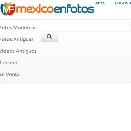
Mi Cuenta
ENGLISH
Fotos Modernas
Fotos Antiguas
Videos Antiguos
Turismo
En Venta