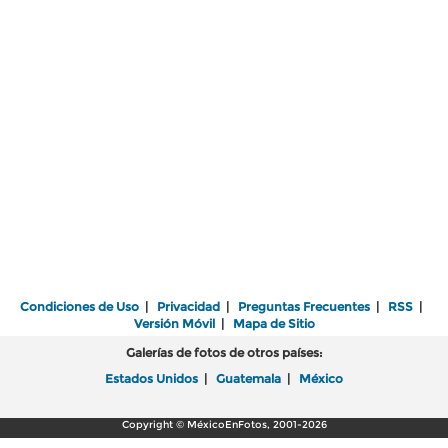
Condiciones de Uso
|
Privacidad
|
Preguntas Frecuentes
|
RSS
|
Versión Móvil
|
Mapa de Sitio
Galerías de fotos de otros países:
Estados Unidos
|
Guatemala
|
México
Copyright © MéxicoEnFotos, 2001-2026