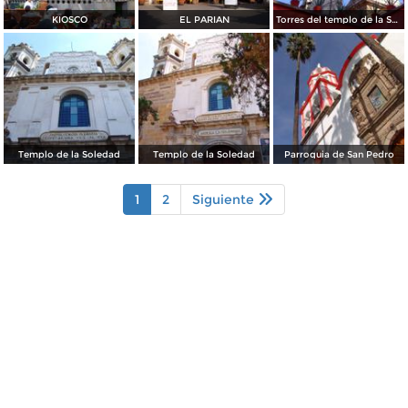
KIOSCO
EL PARIAN
Torres del templo de la Soledad
Templo de la Soledad
Templo de la Soledad
Parroquia de San Pedro
1
2
Siguiente