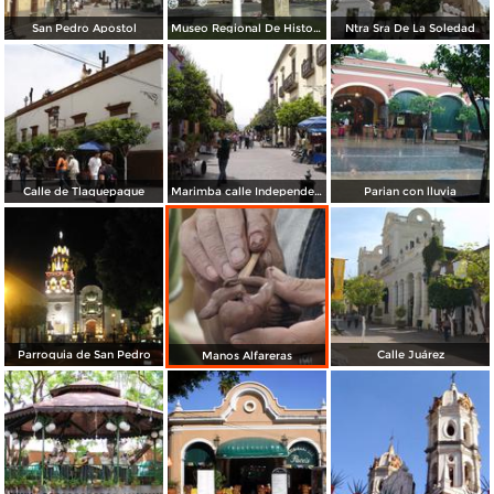
San Pedro Apostol
Museo Regional De Historia
Ntra Sra De La Soledad
Calle de Tlaquepaque
Marimba calle Independecia
Parian con lluvia
Parroquia de San Pedro
Calle Juárez
Manos Alfareras