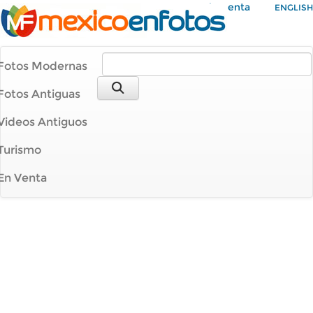
Mi Cuenta
ENGLISH
Fotos Modernas
Fotos Antiguas
Videos Antiguos
Turismo
En Venta