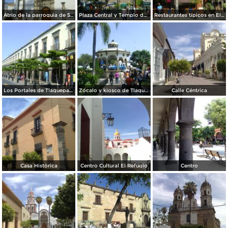
Atrio de la parroquia de San Pedro (Siglo XVII). Noviembre/2011
Plaza Central y Templo de San Pedro. Tlaquepaque. Octubre/2011
Restaurantes típicos en El Parián. Tlaquepaque. Octubre/2011
Los Portales de Tlaquepaque, Jalisco. Octubre/2011
Zócalo y kiosco de Tlaquepaque, Jalisco. Octubre/2011
Calle Céntrica
Casa Històrica
Centro Cultural El Refugio
Centro