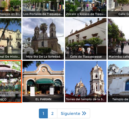
Restaurantes típicos en El Parián. Tlaquepaque. Octubre/2011
Los Portales de Tlaquepaque, Jalisco. Octubre/2011
Zócalo y kiosco de Tlaquepaque, Jalisco. Octubre/2011
Calle C
Museo Regional De Historia
Ntra Sra De La Soledad
Calle de Tlaquepaque
EL PARIAN
Torres del templo de la Soledad
Templo de 
OSCO
1
2
Siguiente