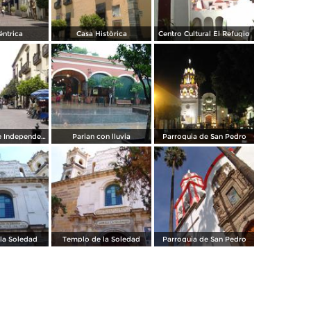
éntrica
Casa Històrica
Centro Cultural El Refugio
Marimba calle Independecia
Parian con lluvia
Parroquia de San Pedro
la Soledad
Templo de la Soledad
Parroquia de San Pedro