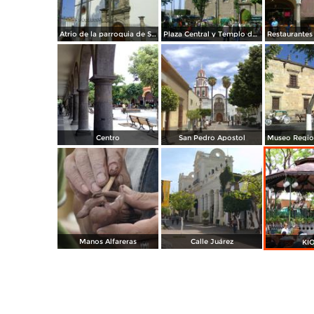
Atrio de la parroquia de San Pedro (Siglo XVII). Noviembre/2011
Plaza Central y Templo de San Pedro. Tlaquepaque. Octubre/2011
Centro
San Pedro Apostol
Manos Alfareras
Calle Juárez
KI