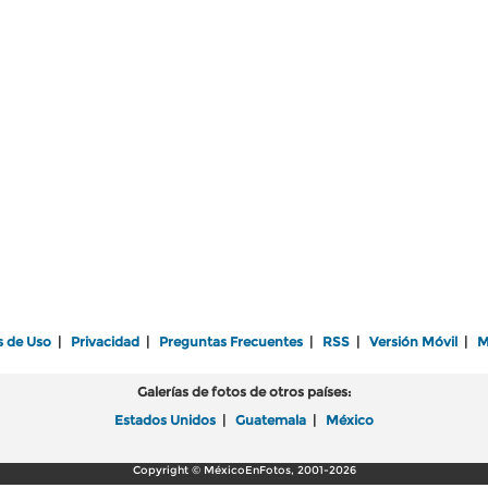
s de Uso
|
Privacidad
|
Preguntas Frecuentes
|
RSS
|
Versión Móvil
|
M
Galerías de fotos de otros países:
Estados Unidos
|
Guatemala
|
México
Copyright © MéxicoEnFotos, 2001-2026