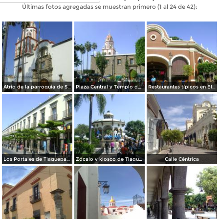
Últimas fotos agregadas se muestran primero (1 al 24 de 42):
Atrio de la parroquia de San Pedro (Siglo XVII). Noviembre/2011
Plaza Central y Templo de San Pedro. Tlaquepaque. Octubre/2011
Restaurantes típicos en El Parián. Tlaquepaque. Octubre/2011
Los Portales de Tlaquepaque, Jalisco. Octubre/2011
Zócalo y kiosco de Tlaquepaque, Jalisco. Octubre/2011
Calle Céntrica