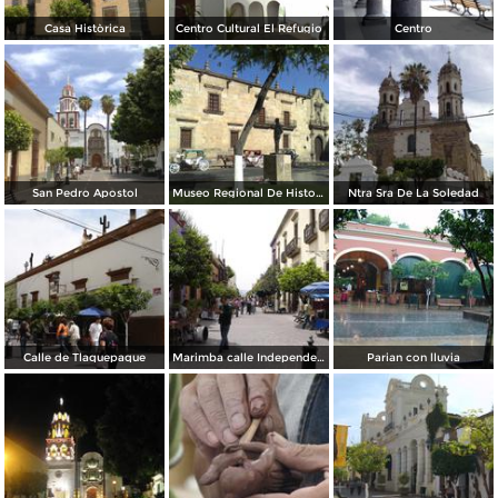
Casa Històrica
Centro Cultural El Refugio
Centro
San Pedro Apostol
Museo Regional De Historia
Ntra Sra De La Soledad
Calle de Tlaquepaque
Marimba calle Independecia
Parian con lluvia