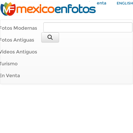
Mi Cuenta
ENGLISH
Fotos Modernas
Fotos Antiguas
Videos Antiguos
Turismo
En Venta