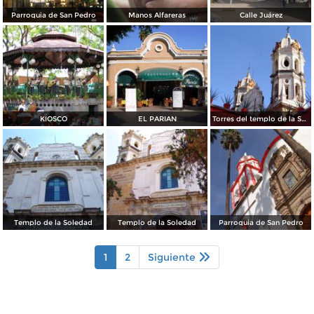
Parroquia de San Pedro
Manos Alfareras
Calle Juárez
KIOSCO
EL PARIAN
Torres del templo de la Soledad
Templo de la Soledad
Templo de la Soledad
Parroquia de San Pedro
1
2
Siguiente