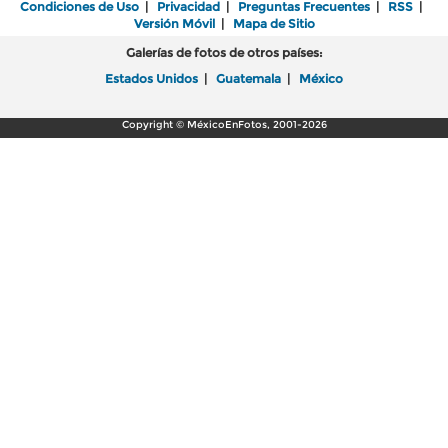
Condiciones de Uso
|
Privacidad
|
Preguntas Frecuentes
|
RSS
|
Versión Móvil
|
Mapa de Sitio
Galerías de fotos de otros países:
Estados Unidos
|
Guatemala
|
México
Copyright © MéxicoEnFotos, 2001-2026