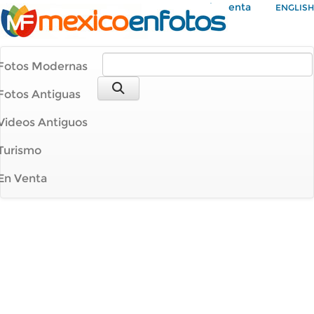
Mi Cuenta
ENGLISH
Fotos Modernas
Fotos Antiguas
Videos Antiguos
Turismo
En Venta