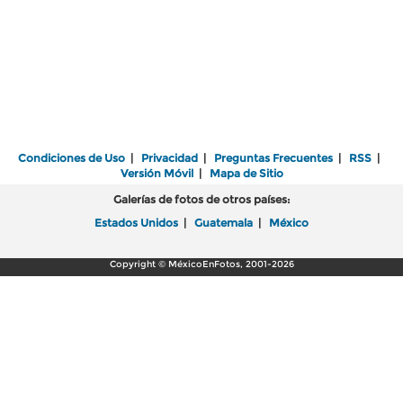
Condiciones de Uso
|
Privacidad
|
Preguntas Frecuentes
|
RSS
|
Versión Móvil
|
Mapa de Sitio
Galerías de fotos de otros países:
Estados Unidos
|
Guatemala
|
México
Copyright © MéxicoEnFotos, 2001-2026