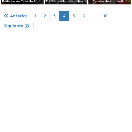
Edificios en Calle de Bolívar
Edificio de la Lotería Nacional
Canales de Xochimilco
Anterior
1
2
3
4
5
6
...
18
Siguiente