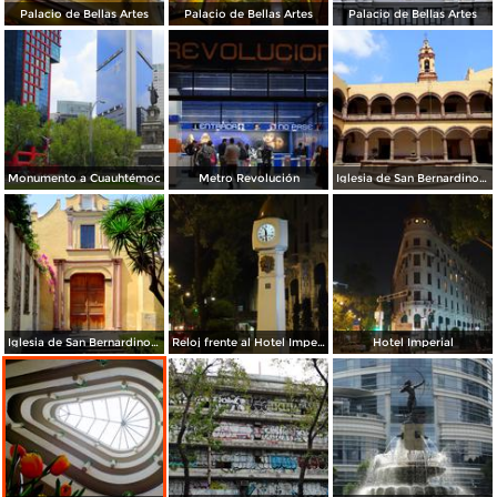
Palacio de Bellas Artes
Palacio de Bellas Artes
Palacio de Bellas Artes
Monumento a Cuauhtémoc
Metro Revolución
Iglesia de San Bernardino de Siena, en Xochimilco
Iglesia de San Bernardino de Siena, en Xochimilco
Reloj frente al Hotel Imperial
Hotel Imperial