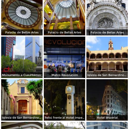
Palacio de Bellas Artes
Palacio de Bellas Artes
Palacio de Bellas Artes
Monumento a Cuauhtémoc
Metro Revolución
Iglesia de San Bernardino de Siena, en Xochimilco
Iglesia de San Bernardino de Siena, en Xochimilco
Reloj frente al Hotel Imperial
Hotel Imperial