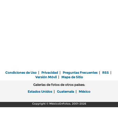
Condiciones de Uso
|
Privacidad
|
Preguntas Frecuentes
|
RSS
|
Versión Móvil
|
Mapa de Sitio
Galerías de fotos de otros países:
Estados Unidos
|
Guatemala
|
México
Copyright © MéxicoEnFotos, 2001-2026