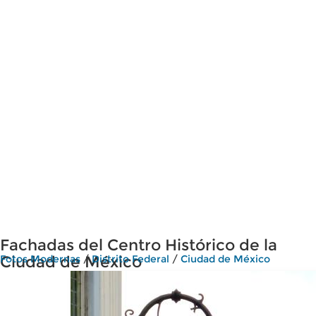
Fachadas del Centro Histórico de la
Ciudad de México
Fotos Modernas
/
Distrito Federal
/
Ciudad de México