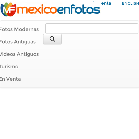
Mi Cuenta
ENGLISH
Fotos Modernas
Fotos Antiguas
Videos Antiguos
Turismo
En Venta