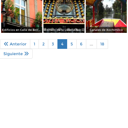
Edificios en Calle de Bolívar
Edificio de la Lotería Nacional
Canales de Xochimilco
Anterior
1
2
3
4
5
6
...
18
Siguiente