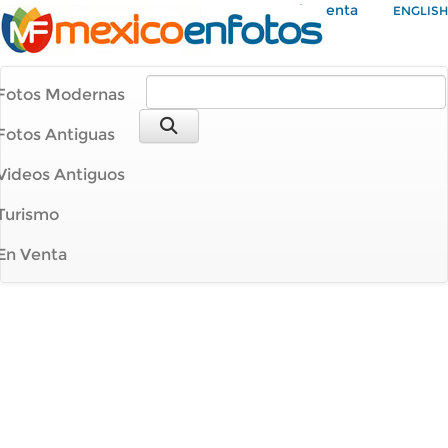
Mi Cuenta
ENGLISH
Fotos Modernas
Fotos Antiguas
Videos Antiguos
Turismo
En Venta