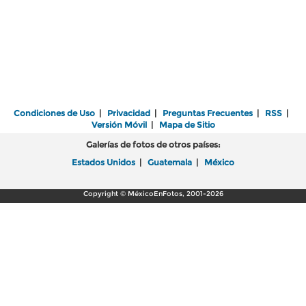
Condiciones de Uso
|
Privacidad
|
Preguntas Frecuentes
|
RSS
|
Versión Móvil
|
Mapa de Sitio
Galerías de fotos de otros países:
Estados Unidos
|
Guatemala
|
México
Copyright © MéxicoEnFotos, 2001-2026