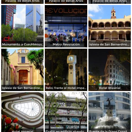
Palacio de Bellas Artes
Palacio de Bellas Artes
Palacio de Bellas Artes
Monumento a Cuauhtémoc
Metro Revolución
Iglesia de San Bernardino de Siena, en Xochimilco
Iglesia de San Bernardino de Siena, en Xochimilco
Reloj frente al Hotel Imperial
Hotel Imperial
Hotel Imperial
Grafiti en edificio abandonado
Fuente de la Diana Cazadora