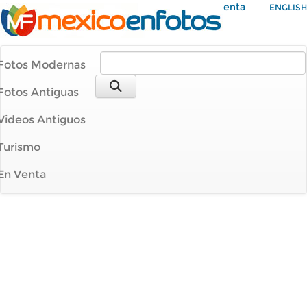
Mi Cuenta
ENGLISH
Fotos Modernas
Fotos Antiguas
Videos Antiguos
Turismo
En Venta