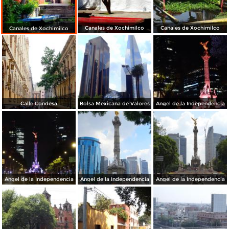
Canales de Xochimilco
Canales de Xochimilco
Canales de Xochimilco
Calle Condesa
Bolsa Mexicana de Valores
Angel de la Independencia
Angel de la Independencia
Angel de la Independencia
Angel de la Independencia