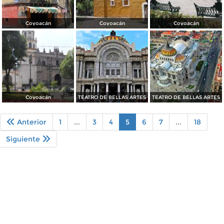
Coyoacán
Coyoacán
Coyoacán
Coyoacán
TEATRO DE BELLAS ARTES
TEATRO DE BELLAS ARTES
Anterior
1
...
3
4
5
6
7
...
18
Siguiente