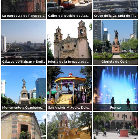
La parroquia de Panzacola a orillas del Río Churubusco. Abril/2014
Calles del pueblo de Acxotla en la colonia Florida. Abril/2014
Cruce de la Calzada de Tlalpan y el eje 7 sur Emiliano Zapata. Abril/2014
Calzada de Tlalpan y Emiliano Zapata. Abril/2014
Iglesia de la Inmaculada Concepción
Glorieta de Colón
Monumento a Cuauhtémoc, Avenida Reforma
San Andrés Mixquic, Delegación Tláhuac: Día de Muertos
Fuente