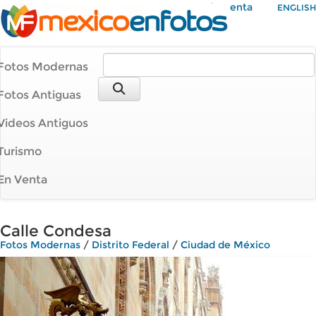
Mi Cuenta
ENGLISH
Fotos Modernas
Fotos Antiguas
Videos Antiguos
Turismo
En Venta
Calle Condesa
Fotos Modernas
/
Distrito Federal
/
Ciudad de México