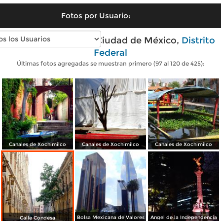
Fotos por Usuario:
Fotos modernas de Ciudad de México,
Distrito
Federal
Últimas fotos agregadas se muestran primero (97 al 120 de 425):
Canales de Xochimilco
Canales de Xochimilco
Canales de Xochimilco
Bolsa Mexicana de Valores
Angel de la Independencia
Calle Condesa