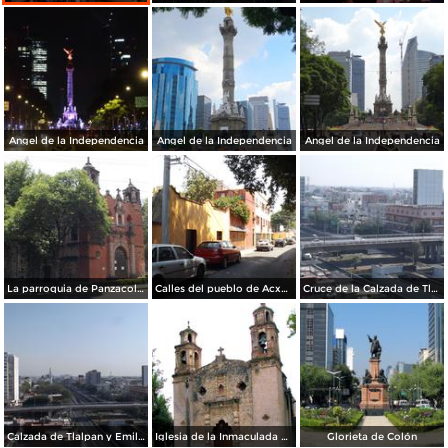
Angel de la Independencia
Angel de la Independencia
Angel de la Independencia
La parroquia de Panzacola a orillas del Río Churubusco. Abril/2014
Calles del pueblo de Acxotla en la colonia Florida. Abril/2014
Cruce de la Calzada de Tlalpan y el eje 7 sur Emiliano Zapata. Abril/2014
Calzada de Tlalpan y Emiliano Zapata. Abril/2014
Iglesia de la Inmaculada Concepción
Glorieta de Colón