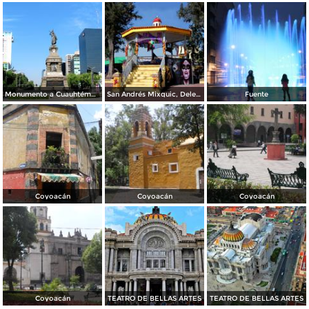
Monumento a Cuauhtémoc, Avenida Reforma
San Andrés Mixquic, Delegación Tláhuac: Día de Muertos
Fuente
Coyoacán
Coyoacán
Coyoacán
Coyoacán
TEATRO DE BELLAS ARTES
TEATRO DE BELLAS ARTES