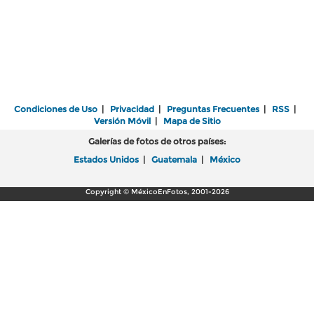
Condiciones de Uso
|
Privacidad
|
Preguntas Frecuentes
|
RSS
|
Versión Móvil
|
Mapa de Sitio
Galerías de fotos de otros países:
Estados Unidos
|
Guatemala
|
México
Copyright © MéxicoEnFotos, 2001-2026