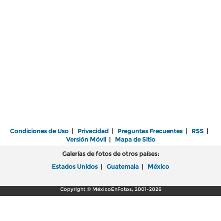
Condiciones de Uso
|
Privacidad
|
Preguntas Frecuentes
|
RSS
|
Versión Móvil
|
Mapa de Sitio
Galerías de fotos de otros países:
Estados Unidos
|
Guatemala
|
México
Copyright © MéxicoEnFotos, 2001-2026