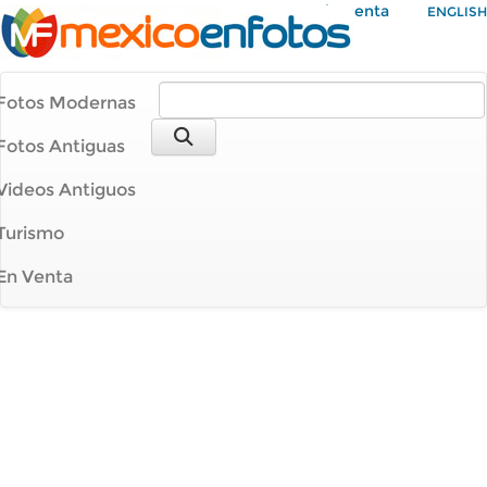
Mi Cuenta
ENGLISH
Fotos Modernas
Fotos Antiguas
Videos Antiguos
Turismo
En Venta