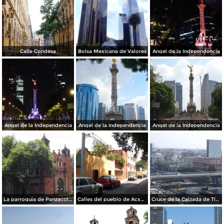
Calle Condesa
Bolsa Mexicana de Valores
Angel de la Independencia
Angel de la Independencia
Angel de la Independencia
Angel de la Independencia
La parroquia de Panzacola a orillas del Río Churubusco. Abril/2014
Calles del pueblo de Acxotla en la colonia Florida. Abril/2014
Cruce de la Calzada de Tlalpan y el eje 7 sur Emiliano Zapata. Abril/2014