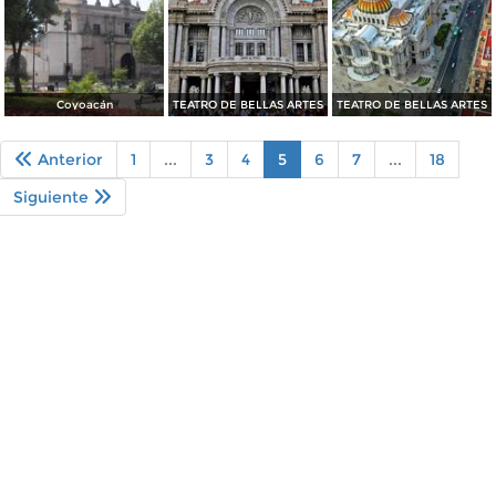
Coyoacán
TEATRO DE BELLAS ARTES
TEATRO DE BELLAS ARTES
Anterior
1
...
3
4
5
6
7
...
18
Siguiente