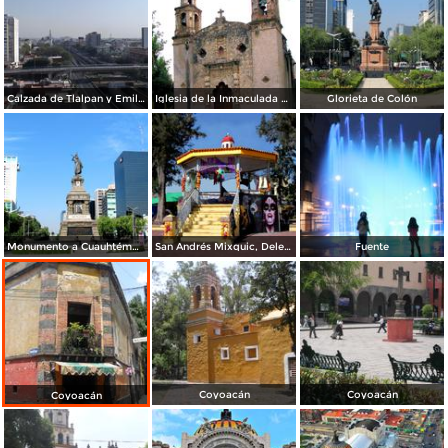
Calzada de Tlalpan y Emiliano Zapata. Abril/2014
Iglesia de la Inmaculada Concepción
Glorieta de Colón
Monumento a Cuauhtémoc, Avenida Reforma
San Andrés Mixquic, Delegación Tláhuac: Día de Muertos
Fuente
Coyoacán
Coyoacán
Coyoacán