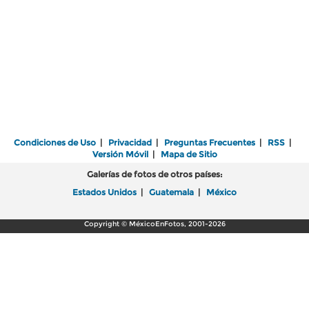
Condiciones de Uso
|
Privacidad
|
Preguntas Frecuentes
|
RSS
|
Versión Móvil
|
Mapa de Sitio
Galerías de fotos de otros países:
Estados Unidos
|
Guatemala
|
México
Copyright © MéxicoEnFotos, 2001-2026