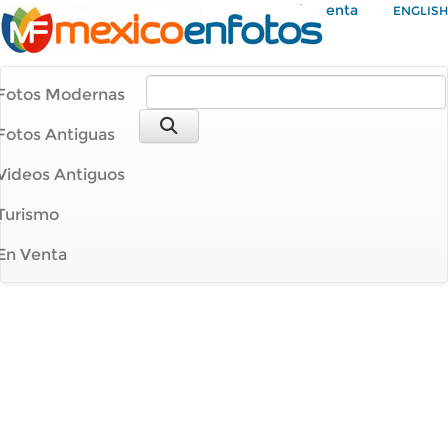
Mi Cuenta
ENGLISH
Fotos Modernas
Fotos Antiguas
Videos Antiguos
Turismo
En Venta