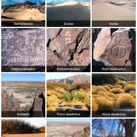
Samalayuca
Dunas
dunas
Petrograbados
Petrograbados
Petrograbados
Desierto
Flora desértica
Flora desértica