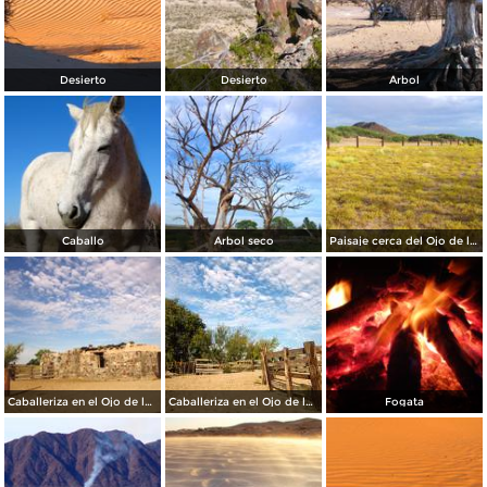
Desierto
Desierto
Árbol
Caballo
Árbol seco
Paisaje cerca del Ojo de la Casa
Caballeriza en el Ojo de la Casa
Caballeriza en el Ojo de la Casa
Fogata